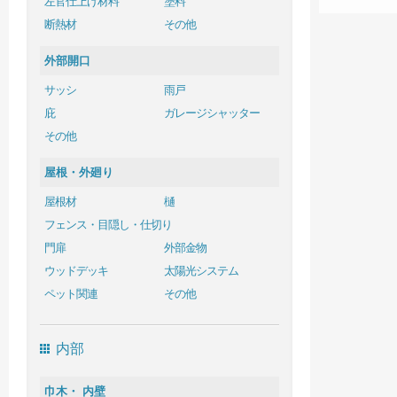
左官仕上げ材料
塗料
断熱材
その他
外部開口
サッシ
雨戸
庇
ガレージシャッター
その他
屋根・外廻り
屋根材
樋
フェンス・目隠し・仕切り
門扉
外部金物
ウッドデッキ
太陽光システム
ペット関連
その他
内部
巾木・ 内壁