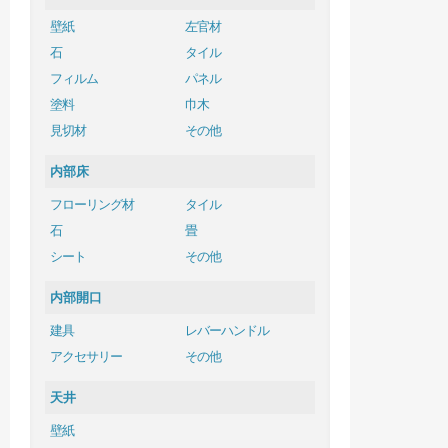
壁紙
左官材
石
タイル
フィルム
パネル
塗料
巾木
見切材
その他
内部床
フローリング材
タイル
石
畳
シート
その他
内部開口
建具
レバーハンドル
アクセサリー
その他
天井
壁紙