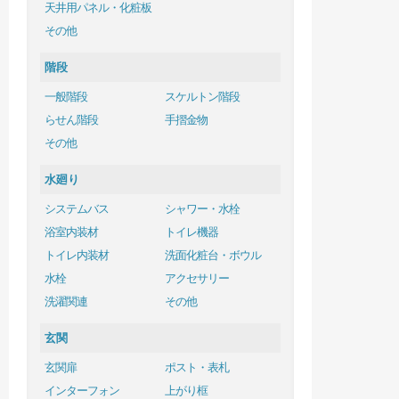
天井用パネル・化粧板
その他
階段
一般階段
スケルトン階段
らせん階段
手摺金物
その他
水廻り
システムバス
シャワー・水栓
浴室内装材
トイレ機器
トイレ内装材
洗面化粧台・ボウル
水栓
アクセサリー
洗濯関連
その他
玄関
玄関扉
ポスト・表札
インターフォン
上がり框