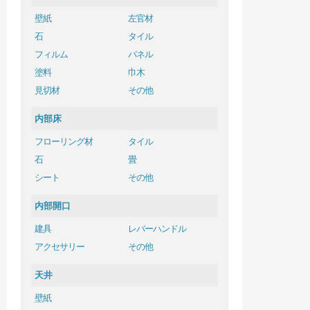
壁紙
左官材
石
タイル
フィルム
パネル
塗料
巾木
見切材
その他
内部床
フローリング材
タイル
石
畳
シート
その他
内部開口
建具
レバーハンドル
アクセサリー
その他
天井
壁紙