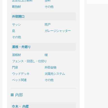
左官仕上げ材料
塗料
断熱材
その他
外部開口
サッシ
雨戸
庇
ガレージシャッター
その他
屋根・外廻り
屋根材
樋
フェンス・目隠し・仕切り
門扉
外部金物
ウッドデッキ
太陽光システム
ペット関連
その他
内部
巾木・ 内壁