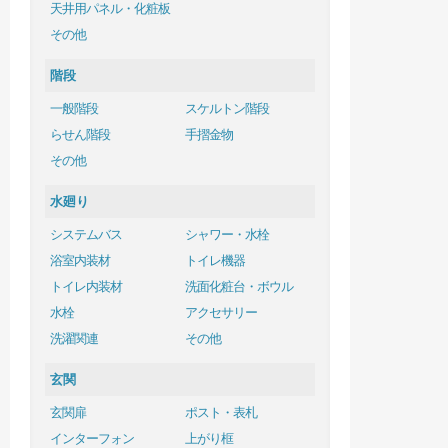
天井用パネル・化粧板
その他
階段
一般階段
スケルトン階段
らせん階段
手摺金物
その他
水廻り
システムバス
シャワー・水栓
浴室内装材
トイレ機器
トイレ内装材
洗面化粧台・ボウル
水栓
アクセサリー
洗濯関連
その他
玄関
玄関扉
ポスト・表札
インターフォン
上がり框