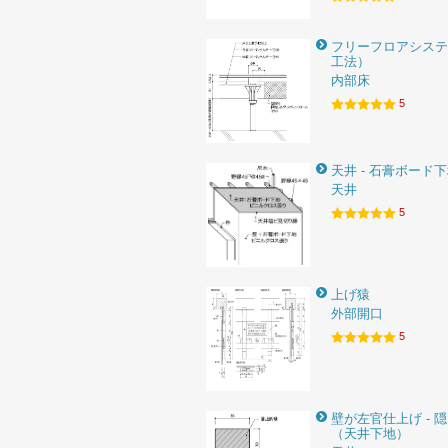
フリーフロアシステ
工法）
内部床
5
天井 - 石膏ボード
天井
5
上げ猿
外部開口
5
壁が左官仕上げ - 
（天井下地）