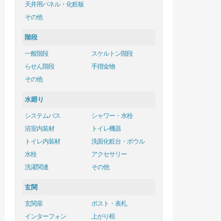
天井用パネル・化粧板
その他
階段
一般階段
スケルトン階段
らせん階段
手摺金物
その他
水廻り
システムバス
シャワー・水栓
浴室内装材
トイレ機器
トイレ内装材
洗面化粧台・ボウル
水栓
アクセサリー
洗濯関連
その他
玄関
玄関扉
ポスト・表札
インターフォン
上がり框