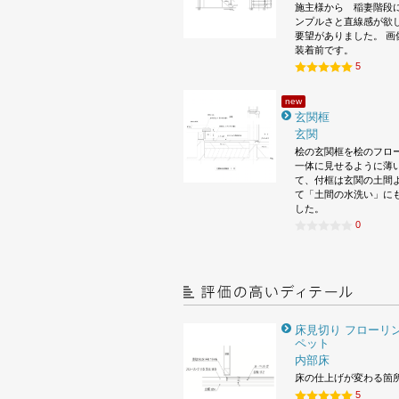
施主様から 稲妻階段
ンプルさと直線感が欲
要望がありました。 画
装着前です。
5
new
玄関框
玄関
桧の玄関框を桧のフロ
一体に見せるように薄
て、付框は玄関の土間
て「土間の水洗い」に
した。
0
床見切り フローリン
ペット
内部床
床の仕上げが変わる箇
5