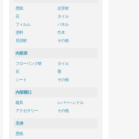
壁紙
左官材
石
タイル
フィルム
パネル
塗料
巾木
見切材
その他
内部床
フローリング材
タイル
石
畳
シート
その他
内部開口
建具
レバーハンドル
アクセサリー
その他
天井
壁紙