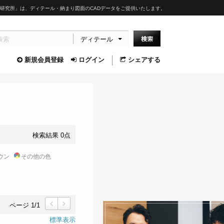
研究所」は、ディテール・納まり図面のCADデータをご提供いたします。
ディテール
新規会員登録
ログイン
シェアする
検索結果 0点
ウン
その他の色
ページ 1/1
前
次
標準表示