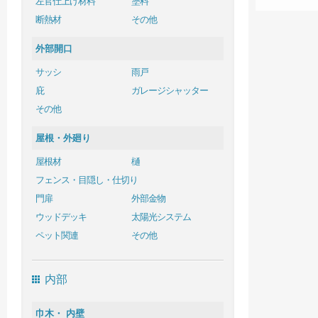
左官仕上げ材料
塗料
断熱材
その他
外部開口
サッシ
雨戸
庇
ガレージシャッター
その他
屋根・外廻り
屋根材
樋
フェンス・目隠し・仕切り
門扉
外部金物
ウッドデッキ
太陽光システム
ペット関連
その他
内部
巾木・ 内壁