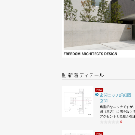
new
玄関ニッチ詳細図
玄関
典型的なニッチですが
囲（三方）に溝を設け
アクセントと陰影が生
0
new