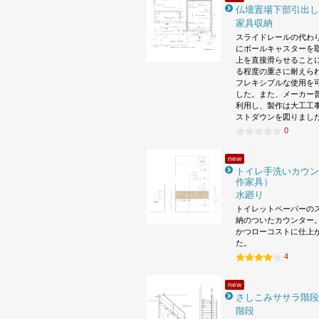
仏壇置場下部引出し
家具収納
スライドレールの代わ
にボールキャスターを
上を直接滑らせること
る程度の重さに耐えら
フレキシブルな使用を
した。また、メーカー
利用し、製作は大工工
ストダウンを図りまし
0
new
トイレ手洗いカウン
作家具）
水廻り
トイレットペーパーの
納のついたカウンター。
かつローコストに仕上
た。
4
new
さしこみササラ階段
階段