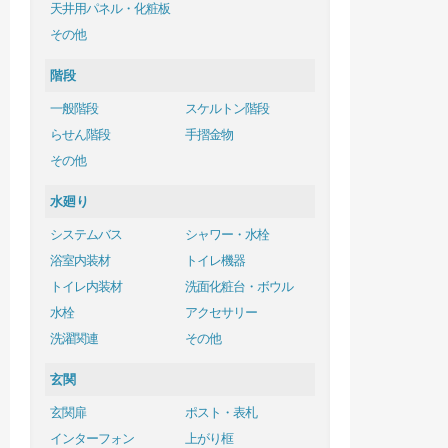
天井用パネル・化粧板
その他
階段
一般階段
スケルトン階段
らせん階段
手摺金物
その他
水廻り
システムバス
シャワー・水栓
浴室内装材
トイレ機器
トイレ内装材
洗面化粧台・ボウル
水栓
アクセサリー
洗濯関連
その他
玄関
玄関扉
ポスト・表札
インターフォン
上がり框