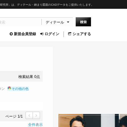
研究所」は、ディテール・納まり図面のCADデータをご提供いたします。
ディテール
新規会員登録
ログイン
シェアする
検索結果 0点
ウン
その他の色
ページ 1/1
前
次
全件表示