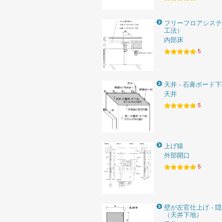
フリーフロアシステ
工法）
内部床
5
天井 - 石膏ボード
天井
5
上げ猿
外部開口
5
壁が左官仕上げ - 
（天井下地）