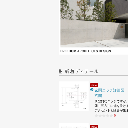
new
玄関ニッチ詳細図
玄関
典型的なニッチですが
囲（三方）に溝を設け
アクセントと陰影が生
0
new