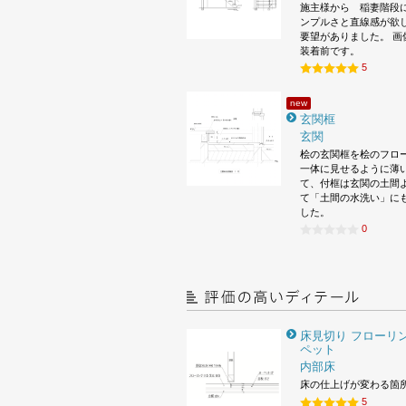
施主様から 稲妻階段
ンプルさと直線感が欲
要望がありました。 画
装着前です。
5
new
玄関框
玄関
桧の玄関框を桧のフロ
一体に見せるように薄
て、付框は玄関の土間
て「土間の水洗い」に
した。
0
床見切り フローリン
ペット
内部床
床の仕上げが変わる箇
5