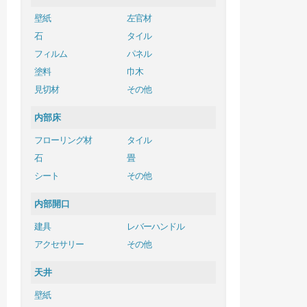
壁紙
左官材
石
タイル
フィルム
パネル
塗料
巾木
見切材
その他
内部床
フローリング材
タイル
石
畳
シート
その他
内部開口
建具
レバーハンドル
アクセサリー
その他
天井
壁紙