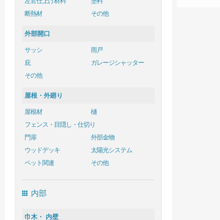
左官仕上げ材料
塗料
断熱材
その他
外部開口
サッシ
雨戸
庇
ガレージシャッター
その他
屋根・外廻り
屋根材
樋
フェンス・目隠し・仕切り
門扉
外部金物
ウッドデッキ
太陽光システム
ペット関連
その他
内部
巾木・ 内壁