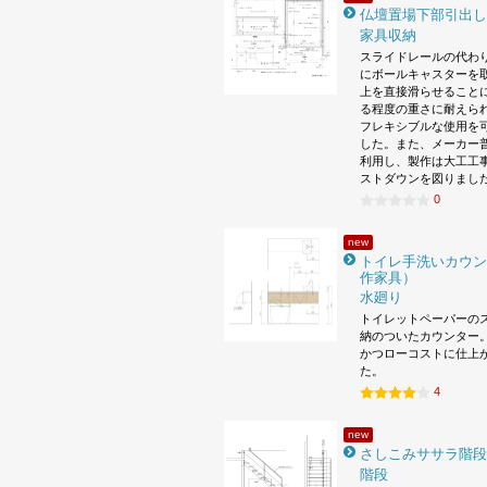
仏壇置場下部引出し
家具収納
スライドレールの代わ
にボールキャスターを
上を直接滑らせること
る程度の重さに耐えら
フレキシブルな使用を
した。また、メーカー
利用し、製作は大工工
ストダウンを図りまし
0
new
トイレ手洗いカウン
作家具）
水廻り
トイレットペーパーの
納のついたカウンター。
かつローコストに仕上
た。
4
new
さしこみササラ階段
階段