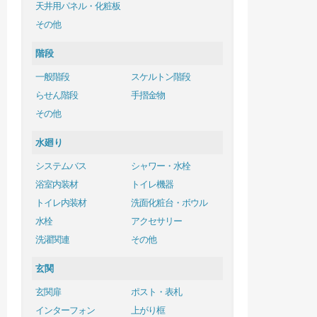
天井用パネル・化粧板
その他
階段
一般階段
スケルトン階段
らせん階段
手摺金物
その他
水廻り
システムバス
シャワー・水栓
浴室内装材
トイレ機器
トイレ内装材
洗面化粧台・ボウル
水栓
アクセサリー
洗濯関連
その他
玄関
玄関扉
ポスト・表札
インターフォン
上がり框