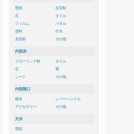
壁紙
左官材
石
タイル
フィルム
パネル
塗料
巾木
見切材
その他
内部床
フローリング材
タイル
石
畳
シート
その他
内部開口
建具
レバーハンドル
アクセサリー
その他
天井
壁紙