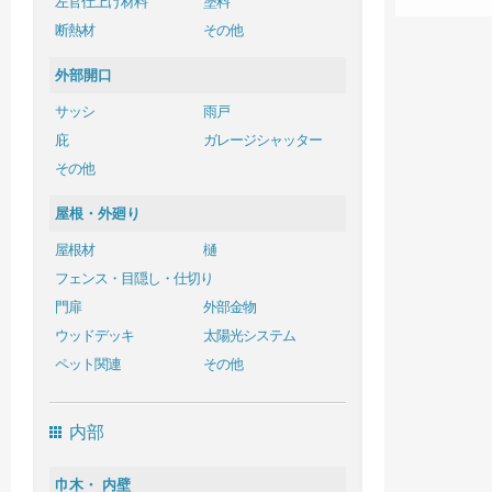
左官仕上げ材料
塗料
断熱材
その他
外部開口
サッシ
雨戸
庇
ガレージシャッター
その他
屋根・外廻り
屋根材
樋
フェンス・目隠し・仕切り
門扉
外部金物
ウッドデッキ
太陽光システム
ペット関連
その他
内部
巾木・ 内壁