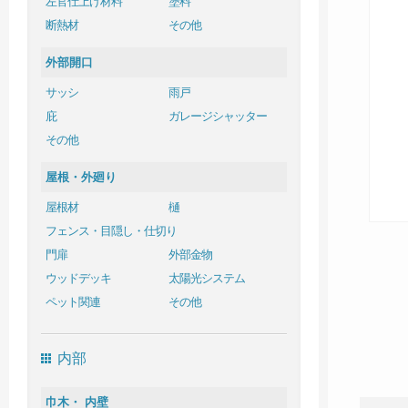
左官仕上げ材料
塗料
断熱材
その他
外部開口
サッシ
雨戸
庇
ガレージシャッター
その他
屋根・外廻り
屋根材
樋
フェンス・目隠し・仕切り
門扉
外部金物
ウッドデッキ
太陽光システム
ペット関連
その他
内部
巾木・ 内壁