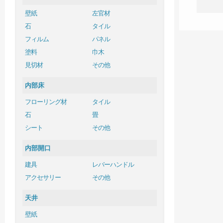
壁紙
左官材
石
タイル
フィルム
パネル
塗料
巾木
見切材
その他
内部床
フローリング材
タイル
石
畳
シート
その他
内部開口
建具
レバーハンドル
アクセサリー
その他
天井
壁紙