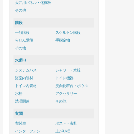
天井用パネル・化粧板
その他
階段
一般階段
スケルトン階段
らせん階段
手摺金物
その他
水廻り
システムバス
シャワー・水栓
浴室内装材
トイレ機器
トイレ内装材
洗面化粧台・ボウル
水栓
アクセサリー
洗濯関連
その他
玄関
玄関扉
ポスト・表札
インターフォン
上がり框