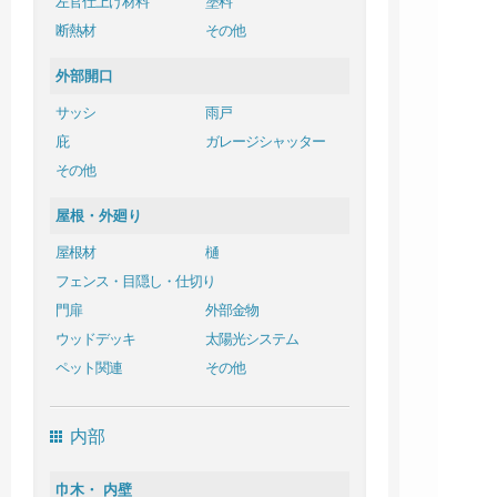
左官仕上げ材料
塗料
断熱材
その他
外部開口
サッシ
雨戸
庇
ガレージシャッター
その他
屋根・外廻り
屋根材
樋
フェンス・目隠し・仕切り
門扉
外部金物
ウッドデッキ
太陽光システム
ペット関連
その他
内部
巾木・ 内壁