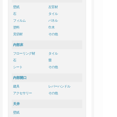
壁紙
左官材
石
タイル
フィルム
パネル
塗料
巾木
見切材
その他
内部床
フローリング材
タイル
石
畳
シート
その他
内部開口
建具
レバーハンドル
アクセサリー
その他
天井
壁紙