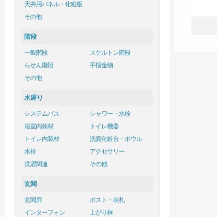
天井用パネル・化粧板
その他
階段
一般階段
スケルトン階段
らせん階段
手摺金物
その他
水廻り
システムバス
シャワー・水栓
浴室内装材
トイレ機器
トイレ内装材
洗面化粧台・ボウル
水栓
アクセサリー
洗濯関連
その他
玄関
玄関扉
ポスト・表札
インターフォン
上がり框