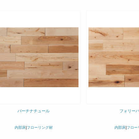
バーチナチュール
フォリー
内部床
|
フローリング材
内部床
|
フロー