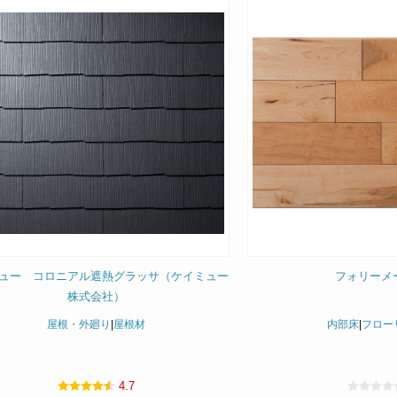
ュー コロニアル遮熱グラッサ（ケイミュー
フォリーメ
株式会社）
屋根・外廻り
|
屋根材
内部床
|
フロー
4.7