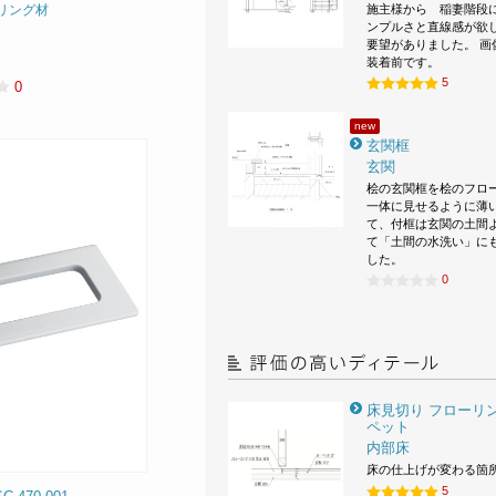
施主様から 稲妻階段
リング材
ンプルさと直線感が欲
要望がありました。 画
装着前です。
5
0
new
玄関框
玄関
桧の玄関框を桧のフロ
一体に見せるように薄
て、付框は玄関の土間
て「土間の水洗い」に
した。
0
床見切り フローリン
ペット
内部床
床の仕上げが変わる箇
5