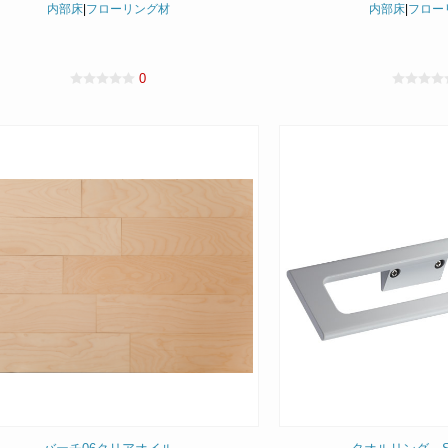
内部床
|
フローリング材
内部床
|
フロー
0