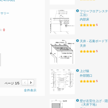
470-001
フリーフロアシステ
セサリー
工法）
内部床
5
0
天井 - 石膏ボード
天井
5
上げ猿
外部開口
5
ページ 1/5
前
次
全件表示
壁が左官仕上げ - 
（天井下地）