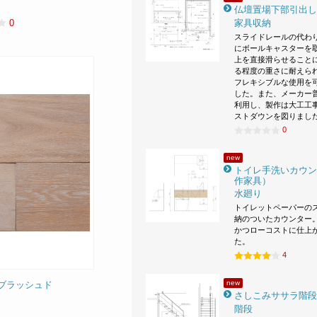
仏壇置場下部引出し
家具収納
0
スライドレールの代わ
にボールキャスターを
上を直接滑らせること
る程度の重さに耐えら
フレキシブルな使用を
した。また、メーカー
利用し、製作は大工工
ストダウンを図りまし
0
new
トイレ手洗いカウン
作家具）
水廻り
トイレットペーパーの
納のついたカウンター。
かつローコストに仕上
た。
4
new
トブラッシュド
さしこみササラ階段
階段