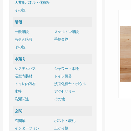
天井用パネル・化粧板
その他
階段
一般階段
スケルトン階段
らせん階段
手摺金物
その他
水廻り
システムバス
シャワー・水栓
浴室内装材
トイレ機器
トイレ内装材
洗面化粧台・ボウル
水栓
アクセサリー
洗濯関連
その他
玄関
玄関扉
ポスト・表札
インターフォン
上がり框