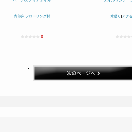
バーチ06クリアオイル
タオルリング SC-
内部床
|
フローリング材
水廻り
|
アク
0