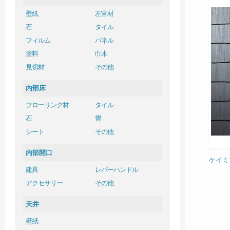
壁紙
左官材
石
タイル
フィルム
パネル
塗料
巾木
見切材
その他
内部床
フローリング材
タイル
石
畳
シート
その他
内部開口
ケイミ
建具
レバーハンドル
アクセサリー
その他
天井
壁紙