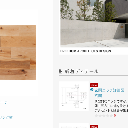
new
玄関ニッチ詳細図
玄関
典型的なニッチですが
バーチ
囲（三方）に溝を設け
アクセントと陰影が生
0
リング材
new