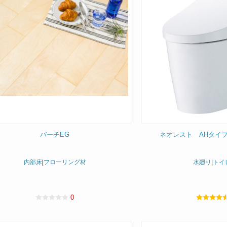
バーチEG
ネオレスト AHタイプ(
内部床
|
フローリング材
水廻り
|
トイ
0