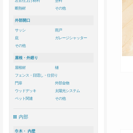
左官仕上げ材料
塗料
断熱材
その他
外部開口
サッシ
雨戸
庇
ガレージシャッター
その他
屋根・外廻り
屋根材
樋
フェンス・目隠し・仕切り
門扉
外部金物
ウッドデッキ
太陽光システム
ペット関連
その他
内部
巾木・ 内壁