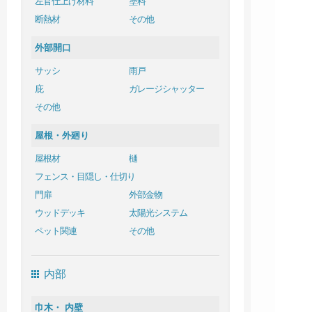
左官仕上げ材料
塗料
断熱材
その他
外部開口
サッシ
雨戸
庇
ガレージシャッター
その他
屋根・外廻り
屋根材
樋
フェンス・目隠し・仕切り
門扉
外部金物
ウッドデッキ
太陽光システム
ペット関連
その他
内部
巾木・ 内壁