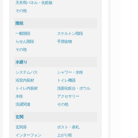
天井用パネル・化粧板
その他
階段
一般階段
スケルトン階段
らせん階段
手摺金物
その他
水廻り
システムバス
シャワー・水栓
浴室内装材
トイレ機器
トイレ内装材
洗面化粧台・ボウル
水栓
アクセサリー
洗濯関連
その他
玄関
玄関扉
ポスト・表札
インターフォン
上がり框