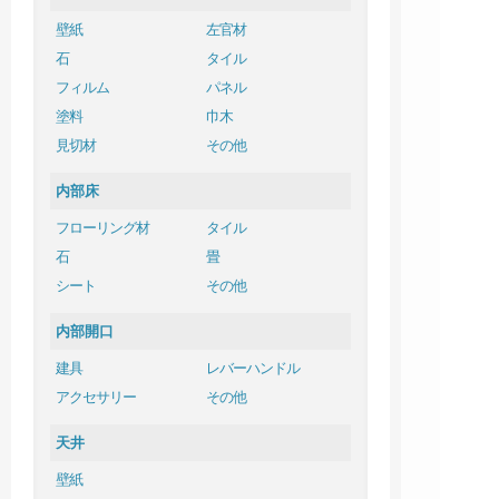
壁紙
左官材
石
タイル
フィルム
パネル
塗料
巾木
見切材
その他
内部床
フローリング材
タイル
石
畳
シート
その他
内部開口
ケイミ
建具
レバーハンドル
アクセサリー
その他
天井
壁紙