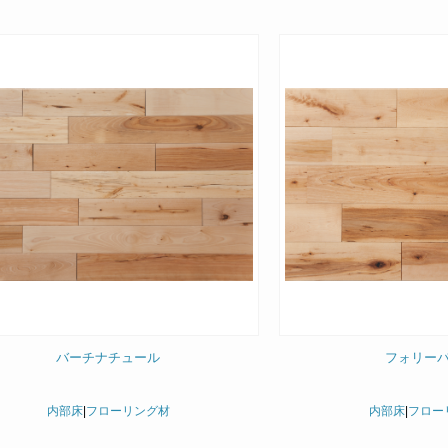
バーチナチュール
フォリー
内部床
|
フローリング材
内部床
|
フロー