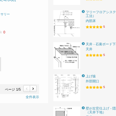
470-001
フリーフロアシステ
セサリー
工法）
内部床
5
0
天井 - 石膏ボード
天井
5
上げ猿
外部開口
5
ページ 1/5
前
次
全件表示
壁が左官仕上げ - 
（天井下地）