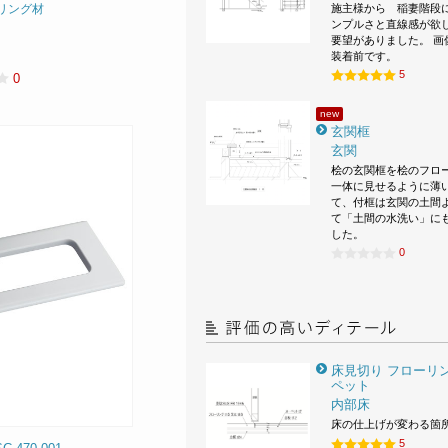
施主様から 稲妻階段
リング材
ンプルさと直線感が欲
要望がありました。 画
装着前です。
5
0
new
玄関框
玄関
桧の玄関框を桧のフロ
一体に見せるように薄
て、付框は玄関の土間
て「土間の水洗い」に
した。
0
床見切り フローリン
ペット
内部床
床の仕上げが変わる箇
5