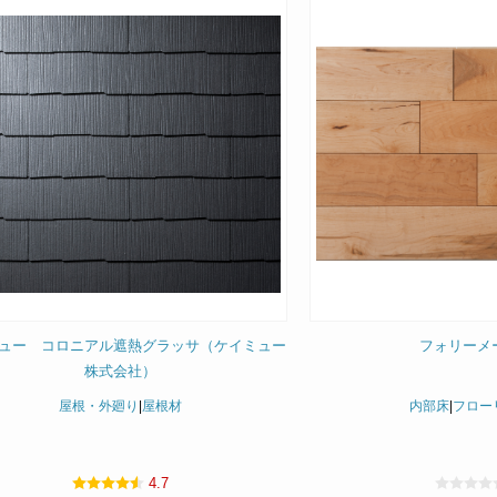
ュー コロニアル遮熱グラッサ（ケイミュー
フォリーメ
株式会社）
屋根・外廻り
|
屋根材
内部床
|
フロー
4.7