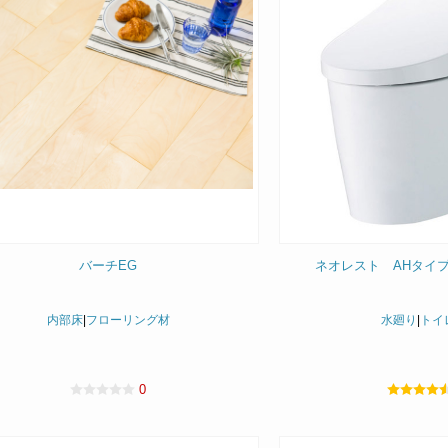
バーチEG
ネオレスト AHタイプ(
内部床
|
フローリング材
水廻り
|
トイ
0