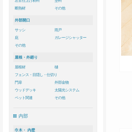
左官仕上げ材料
塗料
断熱材
その他
外部開口
サッシ
雨戸
庇
ガレージシャッター
その他
屋根・外廻り
屋根材
樋
フェンス・目隠し・仕切り
門扉
外部金物
ウッドデッキ
太陽光システム
ペット関連
その他
内部
巾木・ 内壁