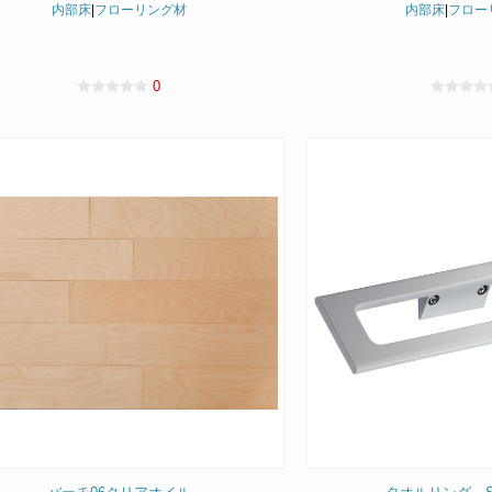
内部床
|
フローリング材
内部床
|
フロー
0