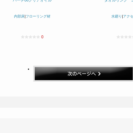
バーチ06クリアオイル
タオルリング SC-
内部床
|
フローリング材
水廻り
|
アク
0