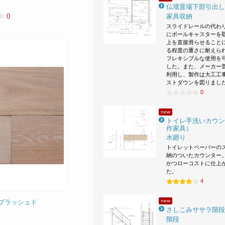
仏壇置場下部引出し
家具収納
0
スライドレールの代わ
にボールキャスターを
上を直接滑らせること
る程度の重さに耐えら
フレキシブルな使用を
した。また、メーカー
利用し、製作は大工工
ストダウンを図りまし
0
new
トイレ手洗いカウン
作家具）
水廻り
トイレットペーパーの
納のついたカウンター。
かつローコストに仕上
た。
4
new
トブラッシュド
さしこみササラ階段
階段