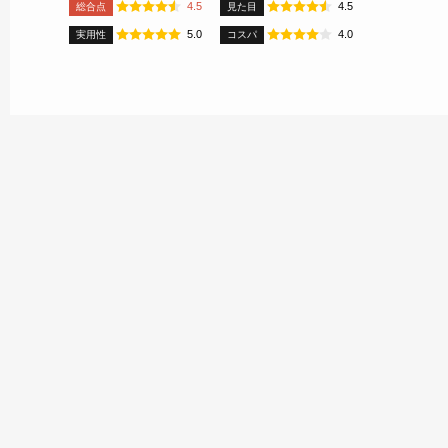
4.5
4.5
総合点
見た目
5.0
4.0
実用性
コスパ