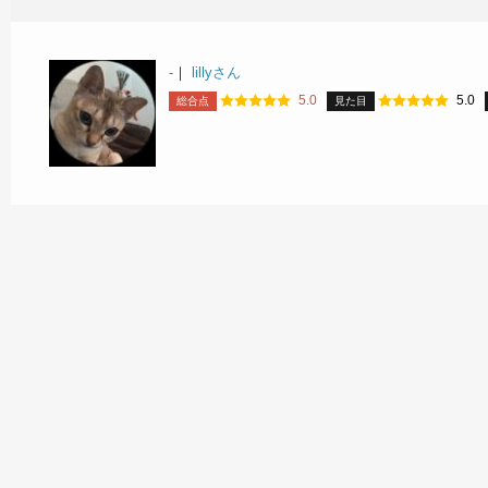
-
｜
lillyさん
5.0
5.0
総合点
見た目