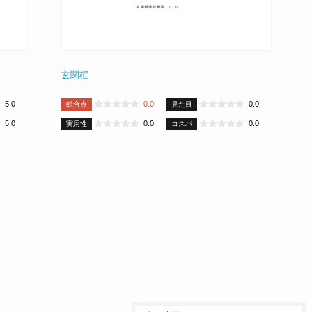
玄関框
5.0
0.0
0.0
総合点
見た目
5.0
0.0
0.0
実用性
コスパ