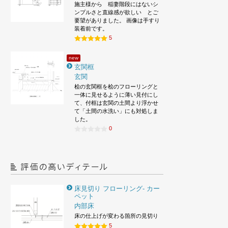
施主様から 稲妻階段にはないシ
ンプルさと直線感が欲しい とご
要望がありました。 画像は手すり
装着前です。
5
new
玄関框
玄関
桧の玄関框を桧のフローリングと
一体に見せるように薄い見付にし
て、付框は玄関の土間より浮かせ
て「土間の水洗い」にも対処しま
した。
0
床見切り フローリング- カー
ペット
内部床
床の仕上げが変わる箇所の見切り
5