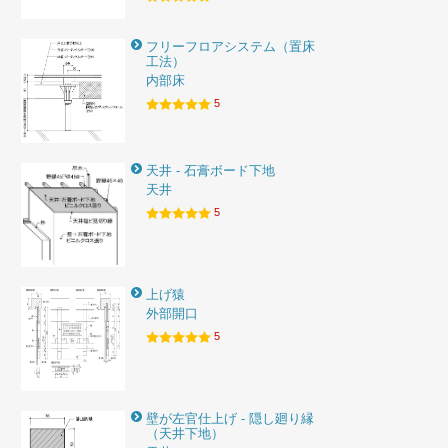
フリーフロアシステム（置床
工法）
内部床
5
天井 - 石膏ボード下地
天井
5
上げ猿
外部開口
5
壁が左官仕上げ - 隠し廻り縁
（天井下地）