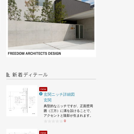
new
玄関ニッチ詳細図
玄関
典型的なニッチですが、正面壁周
囲（三方）に溝を設けることで、
アクセントと陰影が生まれます。
0
new