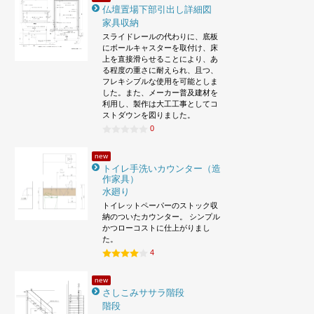
仏壇置場下部引出し詳細図
家具収納
スライドレールの代わりに、底板
にボールキャスターを取付け、床
上を直接滑らせることにより、あ
る程度の重さに耐えられ、且つ、
フレキシブルな使用を可能としま
した。また、メーカー普及建材を
利用し、製作は大工工事としてコ
ストダウンを図りました。
0
new
トイレ手洗いカウンター（造
作家具）
水廻り
トイレットペーパーのストック収
納のついたカウンター。 シンプル
かつローコストに仕上がりまし
た。
4
new
さしこみササラ階段
階段