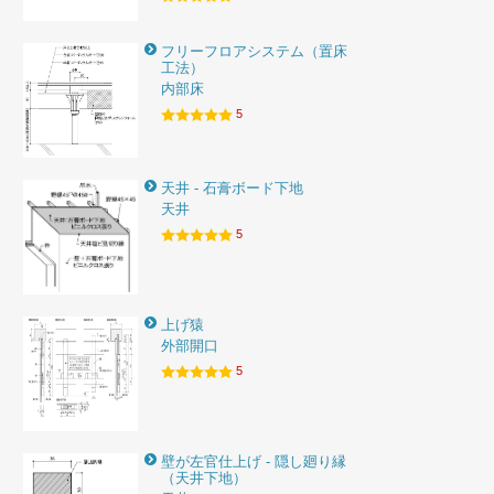
フリーフロアシステム（置床
工法）
内部床
5
天井 - 石膏ボード下地
天井
5
上げ猿
外部開口
5
壁が左官仕上げ - 隠し廻り縁
（天井下地）