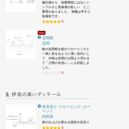
施主様から 稲妻階段にはないシ
ンプルさと直線感が欲しい とご
要望がありました。 画像は手すり
装着前です。
5
new
玄関框
玄関
桧の玄関框を桧のフローリングと
一体に見せるように薄い見付にし
て、付框は玄関の土間より浮かせ
て「土間の水洗い」にも対処しま
した。
0
床見切り フローリング- カー
ペット
内部床
床の仕上げが変わる箇所の見切り
5