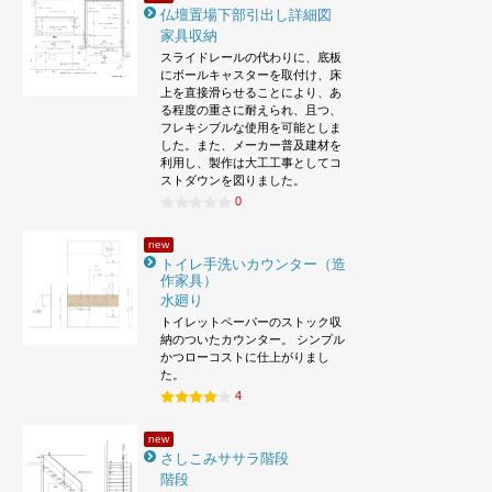
仏壇置場下部引出し詳細図
家具収納
スライドレールの代わりに、底板
にボールキャスターを取付け、床
上を直接滑らせることにより、あ
る程度の重さに耐えられ、且つ、
フレキシブルな使用を可能としま
した。また、メーカー普及建材を
利用し、製作は大工工事としてコ
ストダウンを図りました。
0
new
トイレ手洗いカウンター（造
作家具）
水廻り
トイレットペーパーのストック収
納のついたカウンター。 シンプル
かつローコストに仕上がりまし
た。
4
new
さしこみササラ階段
階段