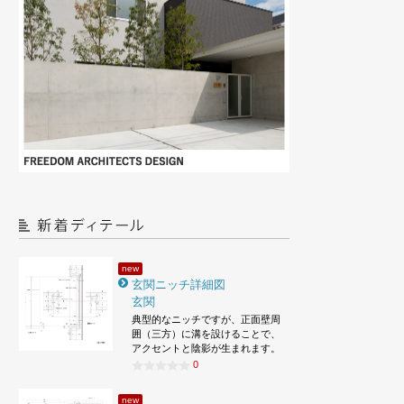
new
玄関ニッチ詳細図
玄関
典型的なニッチですが、正面壁周
囲（三方）に溝を設けることで、
アクセントと陰影が生まれます。
0
new