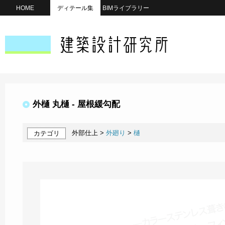
HOME
ディテール集
BIMライブラリー
外樋 丸樋 - 屋根緩勾配
外部仕上 >
外廻り
>
樋
カテゴリ