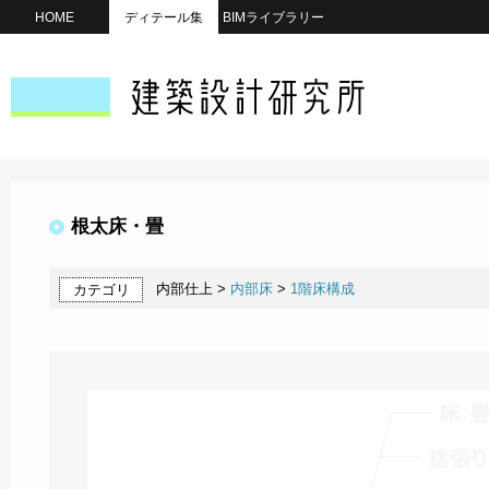
HOME
ディテール集
BIMライブラリー
根太床・畳
内部仕上 >
内部床
>
1階床構成
カテゴリ