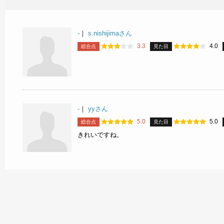
-
｜
s.nishijimaさん
3.3
4.0
総合点
見た目
-
｜
yyさん
5.0
5.0
総合点
見た目
きれいですね。