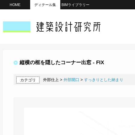
HOME
ディテール集
BIMライブラリー
縦横の框を隠したコーナー出窓 - FIX
外部仕上 >
外部開口
>
すっきりとした納まり
カテゴリ