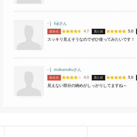
-
｜
fujiさん
4.7
5.0
総合点
見た目
スッキリ見えそうなのでぜひ使ってみたいです！
-
｜
mukumukuさん
4.0
5.0
総合点
見た目
見えない部分の納めがしっかりしてますね～