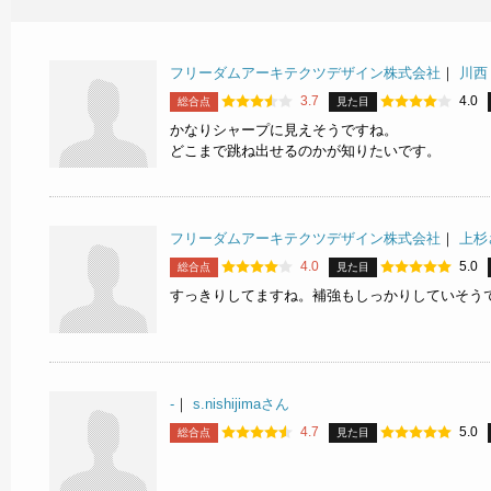
フリーダムアーキテクツデザイン株式会社
｜
川西
3.7
4.0
総合点
見た目
かなりシャープに見えそうですね。
どこまで跳ね出せるのかが知りたいです。
フリーダムアーキテクツデザイン株式会社
｜
上杉
4.0
5.0
総合点
見た目
すっきりしてますね。補強もしっかりしていそう
-
｜
s.nishijimaさん
4.7
5.0
総合点
見た目