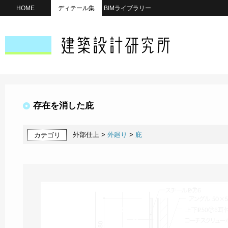
HOME
ディテール集
BIMライブラリー
存在を消した庇
外部仕上 >
外廻り
>
庇
カテゴリ