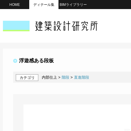
HOME
ディテール集
BIMライブラリー
浮遊感ある段板
内部仕上 >
階段
>
直進階段
カテゴリ