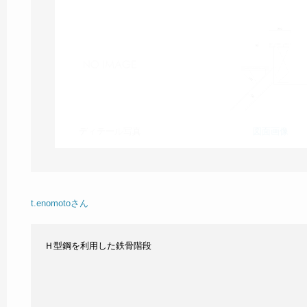
ディテール写真
図面画像
t.enomotoさん
Ｈ型鋼を利用した鉄骨階段