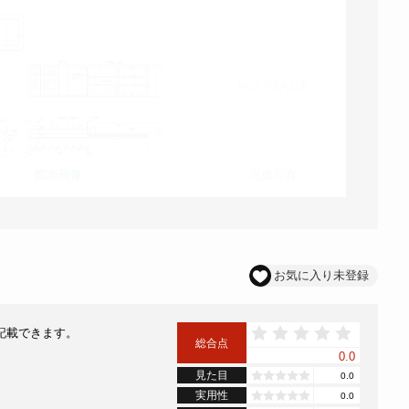
図面画像
完成写真
お気に入り未登録
記載できます。
総合点
0.0
見た目
0.0
実用性
0.0