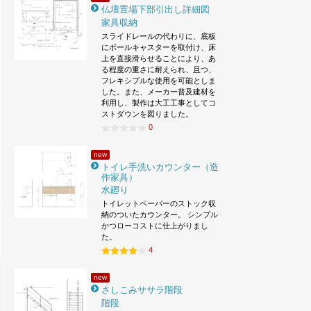
仏壇置場下部引出し詳細図
家具収納
スライドレールの代わりに、底板
にボールキャスターを取付け、床
上を直接滑らせることにより、あ
る程度の重さに耐えられ、且つ、
フレキシブルな使用を可能としま
した。また、メーカー普及建材を
利用し、製作は大工工事としてコ
ストダウンを図りました。
0
new
トイレ手洗いカウンター（造
作家具）
水廻り
トイレットペーパーのストック収
納のついたカウンター。 シンプル
かつローコストに仕上がりまし
た。
4
new
さしこみササラ階段
階段