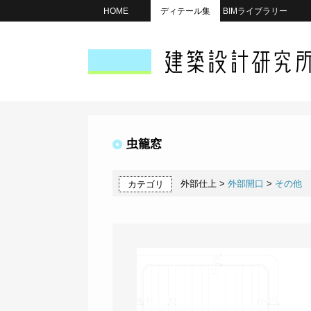
HOME
ディテール集
BIMライブラリー
虫籠窓
外部仕上 >
外部開口
>
その他
カテゴリ