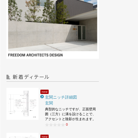
new
玄関ニッチ詳細図
玄関
典型的なニッチですが、正面壁周
囲（三方）に溝を設けることで、
アクセントと陰影が生まれます。
0
new