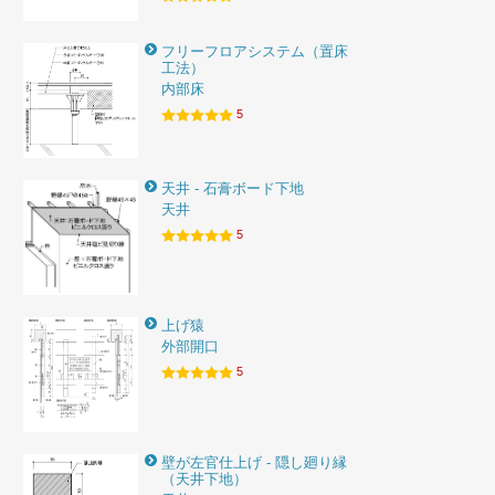
フリーフロアシステム（置床
工法）
内部床
5
天井 - 石膏ボード下地
天井
5
上げ猿
外部開口
5
壁が左官仕上げ - 隠し廻り縁
（天井下地）