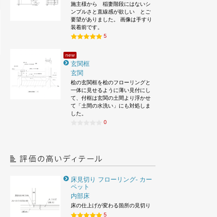
施主様から 稲妻階段にはないシ
ンプルさと直線感が欲しい とご
要望がありました。 画像は手すり
装着前です。
5
new
玄関框
玄関
桧の玄関框を桧のフローリングと
一体に見せるように薄い見付にし
て、付框は玄関の土間より浮かせ
て「土間の水洗い」にも対処しま
した。
0
床見切り フローリング- カー
ペット
内部床
床の仕上げが変わる箇所の見切り
5