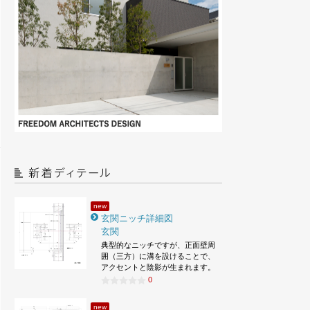
new
玄関ニッチ詳細図
玄関
典型的なニッチですが、正面壁周
囲（三方）に溝を設けることで、
アクセントと陰影が生まれます。
0
new