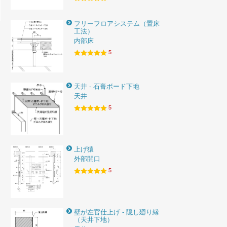
フリーフロアシステム（置床
工法）
内部床
5
天井 - 石膏ボード下地
天井
5
上げ猿
外部開口
5
壁が左官仕上げ - 隠し廻り縁
（天井下地）