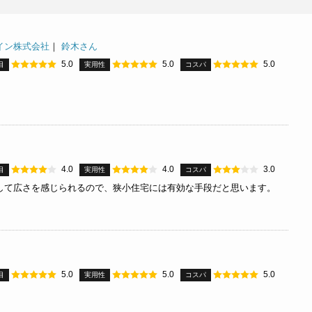
イン株式会社
｜
鈴木さん
5.0
5.0
5.0
目
実用性
コスパ
4.0
4.0
3.0
目
実用性
コスパ
して広さを感じられるので、狭小住宅には有効な手段だと思います。
5.0
5.0
5.0
目
実用性
コスパ