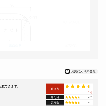
図面画像
完成写真
お気に入り未登録
記載できます。
総合点
4.6
見た目
4.7
実用性
4.7