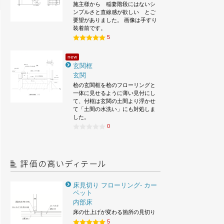
施主様から 稲妻階段にはないシ
ンプルさと直線感が欲しい とご
要望がありました。 画像は手すり
装着前です。
5
new
玄関框
玄関
桧の玄関框を桧のフローリングと
一体に見せるように薄い見付にし
て、付框は玄関の土間より浮かせ
て「土間の水洗い」にも対処しま
した。
0
床見切り フローリング- カー
ペット
内部床
床の仕上げが変わる箇所の見切り
5