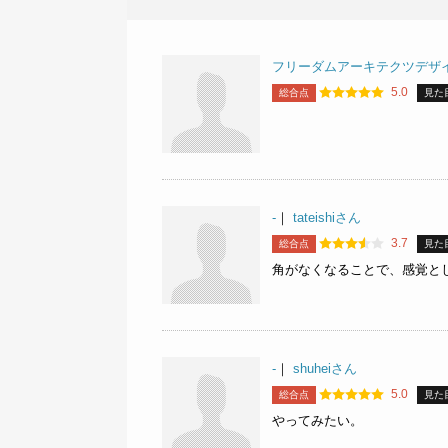
フリーダムアーキテクツデザ
5.0
総合点
見た
-
｜
tateishiさん
3.7
総合点
見た
角がなくなることで、感覚と
-
｜
shuheiさん
5.0
総合点
見た
やってみたい。