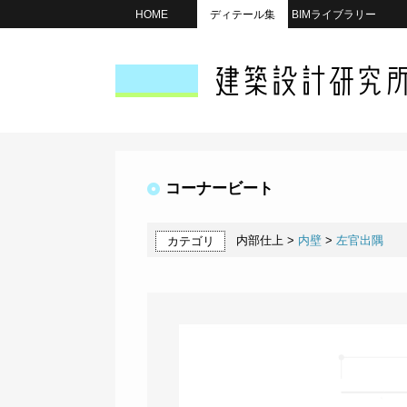
HOME
ディテール集
BIMライブラリー
コーナービート
内部仕上 >
内壁
>
左官出隅
カテゴリ