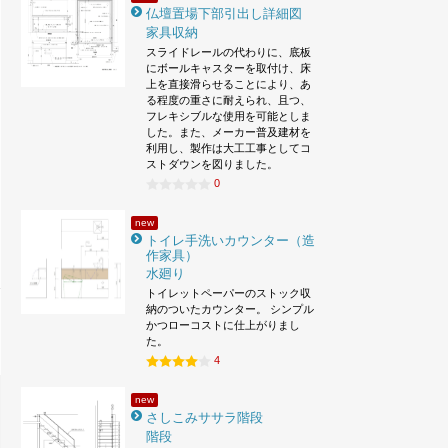
仏壇置場下部引出し詳細図
家具収納
スライドレールの代わりに、底板
にボールキャスターを取付け、床
上を直接滑らせることにより、あ
る程度の重さに耐えられ、且つ、
フレキシブルな使用を可能としま
した。また、メーカー普及建材を
利用し、製作は大工工事としてコ
ストダウンを図りました。
0
new
トイレ手洗いカウンター（造
作家具）
水廻り
トイレットペーパーのストック収
納のついたカウンター。 シンプル
かつローコストに仕上がりまし
た。
4
new
さしこみササラ階段
階段