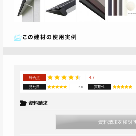
4.7
総合点
見た目
実用性
5.0