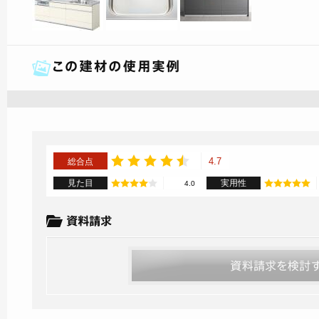
4.7
総合点
見た目
実用性
4.0