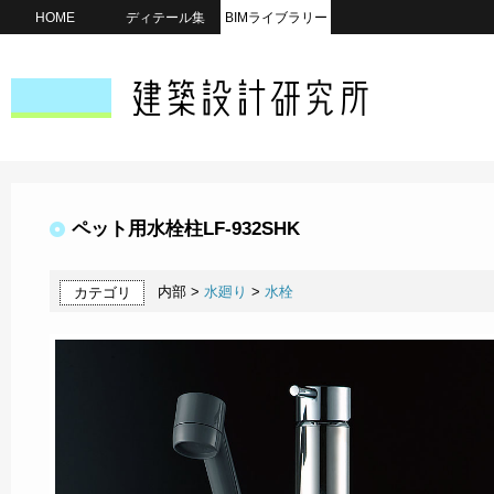
HOME
ディテール集
BIMライブラリー
ペット用水栓柱LF-932SHK
内部 >
水廻り
>
水栓
カテゴリ