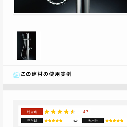
4.7
総合点
見た目
実用性
5.0