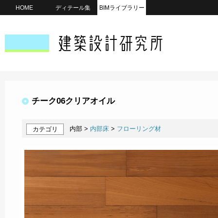
HOME
ディテール集
BIMライブラリー
チーク06クリアオイル
内部 >
内部床
>
フローリング材
カテゴリ