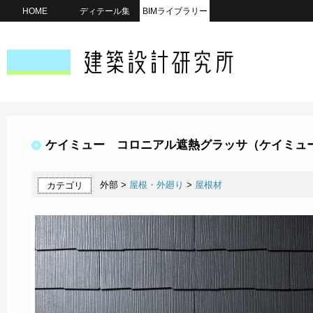
HOME
ディテール集
BIMライブラリー
ケイミュー コロニアル遮熱グラッサ（ケイミュ
外部 >
屋根・外廻り
>
屋根材
カテゴリ