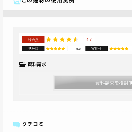
4.7
総合点
見た目
実用性
5.0