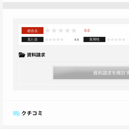
0.0
総合点
見た目
実用性
0.0