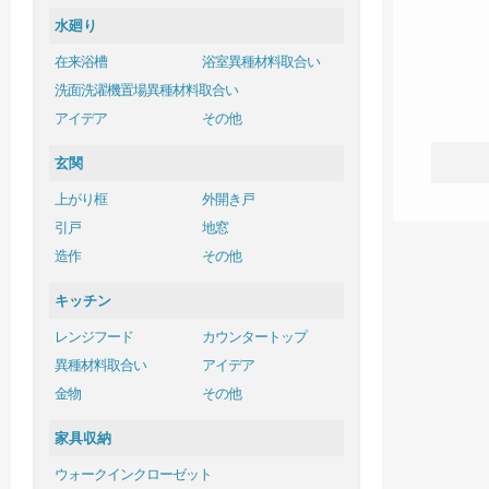
水廻り
在来浴槽
浴室異種材料取合い
洗面洗濯機置場異種材料取合い
アイデア
その他
玄関
上がり框
外開き戸
引戸
地窓
造作
その他
キッチン
レンジフード
カウンタートップ
異種材料取合い
アイデア
金物
その他
家具収納
ウォークインクローゼット