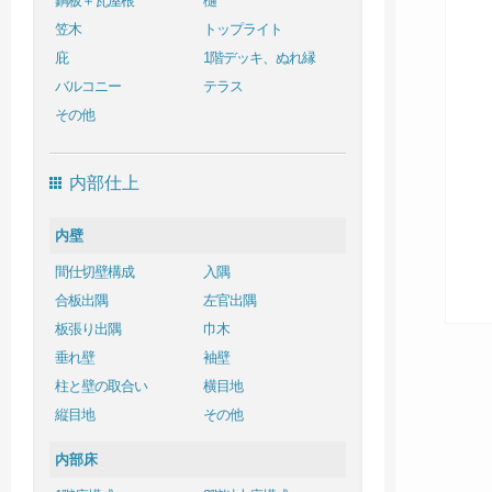
銅板＋瓦屋根
樋
笠木
トップライト
庇
1階デッキ、ぬれ縁
バルコニー
テラス
その他
内部仕上
内壁
間仕切壁構成
入隅
合板出隅
左官出隅
板張り出隅
巾木
垂れ壁
袖壁
柱と壁の取合い
横目地
縦目地
その他
内部床