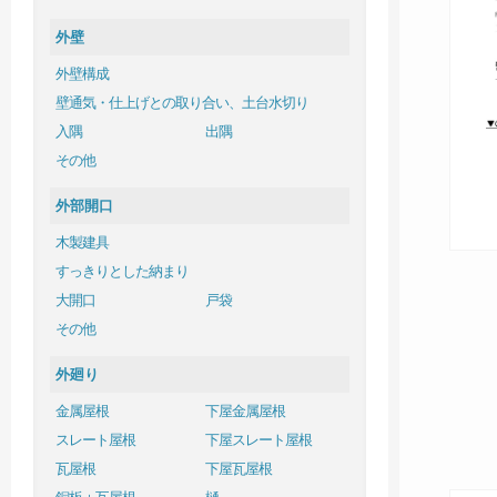
外壁
外壁構成
壁通気・仕上げとの取り合い、土台水切り
入隅
出隅
その他
外部開口
木製建具
すっきりとした納まり
大開口
戸袋
その他
外廻り
金属屋根
下屋金属屋根
スレート屋根
下屋スレート屋根
瓦屋根
下屋瓦屋根