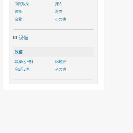
玄関収納
押入
書棚
造作
金物
その他
設備
設備
建築化照明
床暖房
空調設備
その他