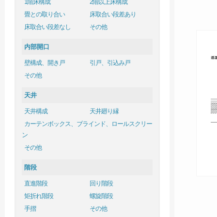
1階床構成
2階以上床構成
畳との取り合い
床取合い段差あり
床取合い段差なし
その他
内部開口
壁構成、開き戸
引戸、引込み戸
その他
天井
天井構成
天井廻り縁
カーテンボックス、ブラインド、ロールスクリー
ン
その他
階段
直進階段
回り階段
矩折れ階段
螺旋階段
手摺
その他