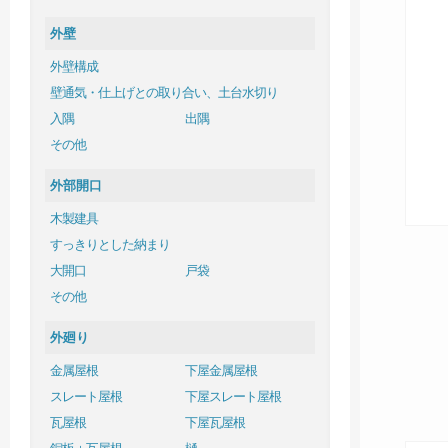
外壁
外壁構成
壁通気・仕上げとの取り合い、土台水切り
入隅
出隅
その他
外部開口
木製建具
すっきりとした納まり
大開口
戸袋
その他
外廻り
金属屋根
下屋金属屋根
スレート屋根
下屋スレート屋根
瓦屋根
下屋瓦屋根