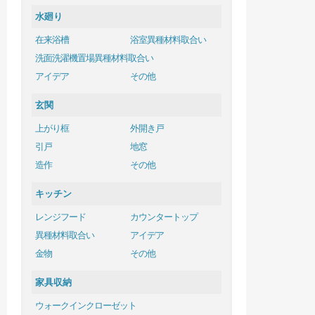
水廻り
在来浴槽
浴室異種材料取合い
洗面洗濯機置場異種材料取合い
アイデア
その他
玄関
上がり框
外開き戸
引戸
地窓
造作
その他
キッチン
レンジフード
カウンタートップ
異種材料取合い
アイデア
金物
その他
家具収納
ウォークインクローゼット