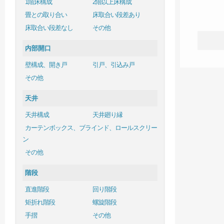
1階床構成
2階以上床構成
畳との取り合い
床取合い段差あり
床取合い段差なし
その他
内部開口
壁構成、開き戸
引戸、引込み戸
その他
天井
天井構成
天井廻り縁
カーテンボックス、ブラインド、ロールスクリー
ン
その他
階段
直進階段
回り階段
矩折れ階段
螺旋階段
手摺
その他