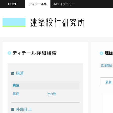
HOME
ディテール集
BIMライブラリー
螺旋
直進階段
構造
最新
構造
基礎
その他
外部仕上