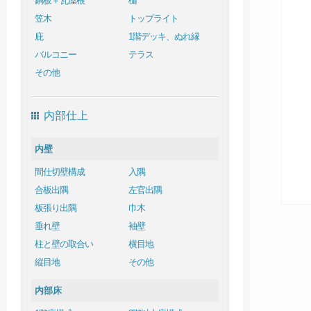
銅板＋瓦屋根
樋
笠木
トップライト
庇
1階デッキ、ぬれ縁
バルコニー
テラス
その他
内部仕上
内壁
間仕切壁構成
入隅
合板出隅
左官出隅
板張り出隅
巾木
垂れ壁
袖壁
柱と壁の取合い
横目地
縦目地
その他
内部床