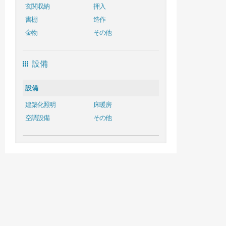
玄関収納
押入
書棚
造作
金物
その他
設備
設備
建築化照明
床暖房
空調設備
その他