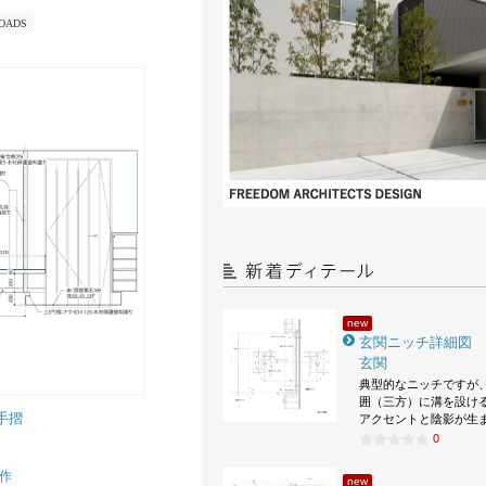
OADS
new
玄関ニッチ詳細図
玄関
典型的なニッチですが
囲（三方）に溝を設け
 手摺
アクセントと陰影が生
0
作
new