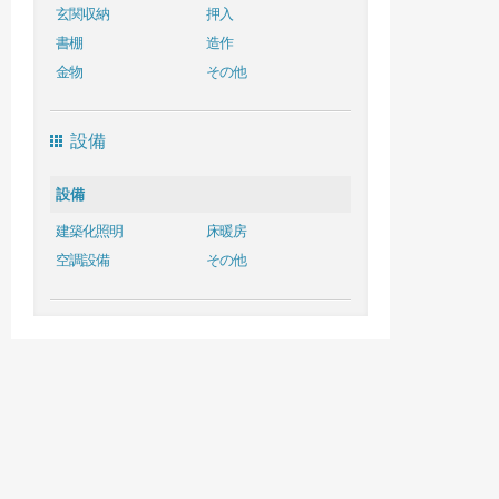
玄関収納
押入
書棚
造作
金物
その他
設備
設備
建築化照明
床暖房
空調設備
その他