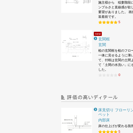
施主様から 稲妻階段
ンプルさと直線感が欲
要望がありました。 画
装着前です。
5
new
玄関框
玄関
桧の玄関框を桧のフロ
一体に見せるように薄
て、付框は玄関の土間
て「土間の水洗い」に
した。
0
床見切り フローリン
ペット
内部床
床の仕上げが変わる箇
5