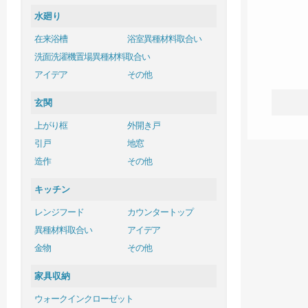
水廻り
在来浴槽
浴室異種材料取合い
洗面洗濯機置場異種材料取合い
アイデア
その他
玄関
上がり框
外開き戸
引戸
地窓
造作
その他
キッチン
レンジフード
カウンタートップ
異種材料取合い
アイデア
金物
その他
家具収納
ウォークインクローゼット