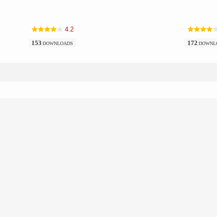
4.2
153
172
DOWNLOADS
DOWNL