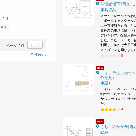
仏壇置場下部引出し
家具収納
スライドレールの代わ
4.4
にボールキャスターを
上を直接滑らせること
OADS
る程度の重さに耐えら
フレキシブルな使用を
した。また、メーカー
利用し、製作は大工工
ページ 1/1
ストダウンを図りまし
前
次
全件表示
0
new
トイレ手洗いカウン
作家具）
水廻り
トイレットペーパーの
納のついたカウンター。
かつローコストに仕上
た。
4
new
さしこみササラ階段
階段