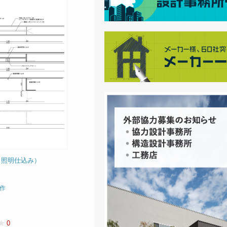
（照明仕込み）
作
0