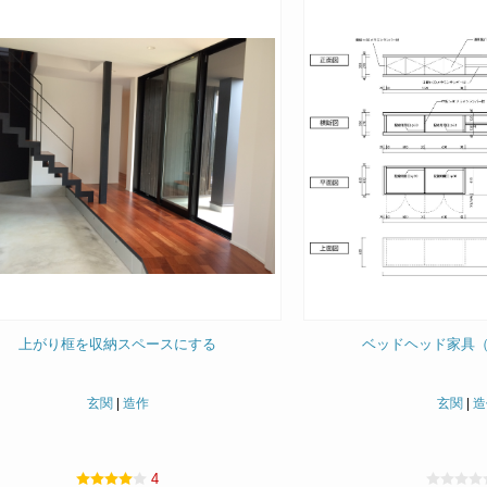
上がり框を収納スペースにする
ベッドヘッド家具
玄関
|
造作
玄関
|
造
4