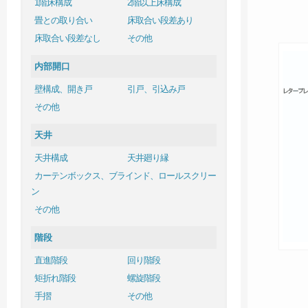
1階床構成
2階以上床構成
畳との取り合い
床取合い段差あり
床取合い段差なし
その他
内部開口
壁構成、開き戸
引戸、引込み戸
その他
天井
天井構成
天井廻り縁
カーテンボックス、ブラインド、ロールスクリー
ン
その他
階段
直進階段
回り階段
矩折れ階段
螺旋階段
手摺
その他