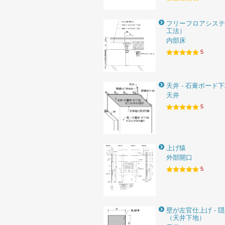
フリーフロアシステ
工法）
内部床
5
天井 - 石膏ボード
天井
5
上げ猿
外部開口
5
壁が左官仕上げ - 
（天井下地）