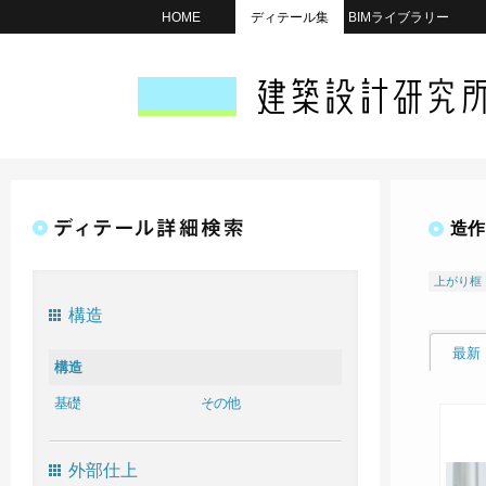
HOME
ディテール集
BIMライブラリー
造作
上がり框
構造
最新
構造
基礎
その他
外部仕上