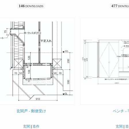
146
477
DOWNLOADS
DOWNL
玄関戸 - 郵便受け
ベンチ -
玄関
|
造作
玄関
|
造