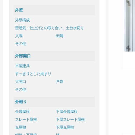
外壁
外壁構成
壁通気・仕上げとの取り合い、土台水切り
入隅
出隅
その他
外部開口
木製建具
すっきりとした納まり
大開口
戸袋
その他
外廻り
金属屋根
下屋金属屋根
スレート屋根
下屋スレート屋根
瓦屋根
下屋瓦屋根