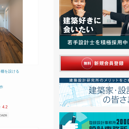
り棚を設ける
作
4.2
OADS