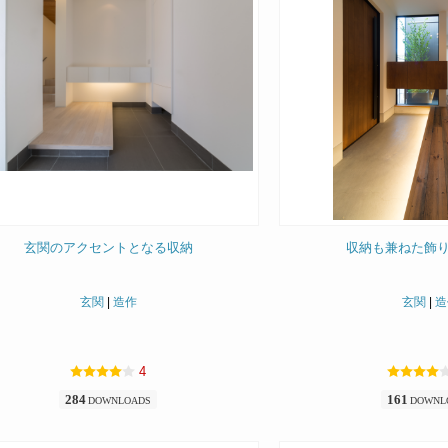
玄関のアクセントとなる収納
収納も兼ねた飾
玄関
|
造作
玄関
|
造
4
284
161
DOWNLOADS
DOWNL