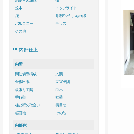
銅板＋瓦屋根
樋
笠木
トップライト
庇
1階デッキ、ぬれ縁
バルコニー
テラス
その他
内部仕上
内壁
間仕切壁構成
入隅
合板出隅
左官出隅
板張り出隅
巾木
垂れ壁
袖壁
柱と壁の取合い
横目地
縦目地
その他
内部床