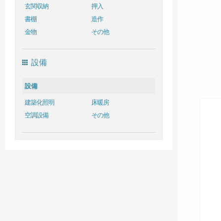
玄関収納
押入
書棚
造作
金物
その他
設備
設備
建築化照明
床暖房
空調設備
その他