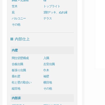
銅板＋瓦屋根
樋
笠木
トップライト
庇
1階デッキ、ぬれ縁
バルコニー
テラス
その他
内部仕上
内壁
間仕切壁構成
入隅
合板出隅
左官出隅
板張り出隅
巾木
垂れ壁
袖壁
柱と壁の取合い
横目地
縦目地
その他
内部床