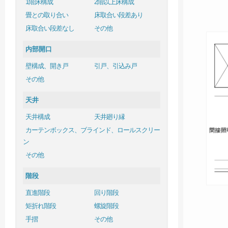
1階床構成
2階以上床構成
畳との取り合い
床取合い段差あり
床取合い段差なし
その他
内部開口
壁構成、開き戸
引戸、引込み戸
その他
天井
天井構成
天井廻り縁
カーテンボックス、ブラインド、ロールスクリー
ン
その他
階段
直進階段
回り階段
矩折れ階段
螺旋階段
手摺
その他