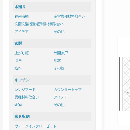
水廻り
在来浴槽
浴室異種材料取合い
洗面洗濯機置場異種材料取合い
アイデア
その他
玄関
上がり框
外開き戸
引戸
地窓
造作
その他
キッチン
レンジフード
カウンタートップ
異種材料取合い
アイデア
金物
その他
家具収納
ウォークインクローゼット