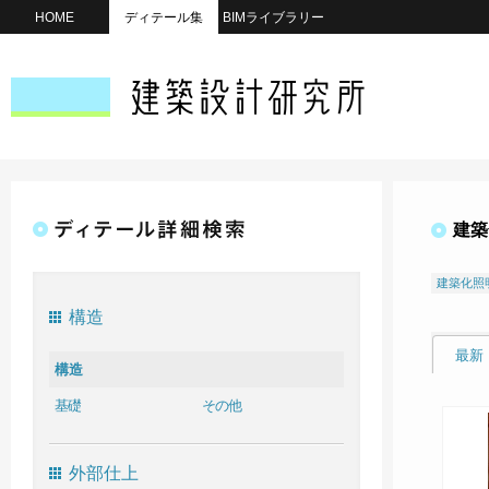
HOME
ディテール集
BIMライブラリー
建築
建築化照
構造
最新
構造
基礎
その他
外部仕上