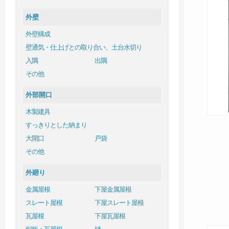
外壁
外壁構成
壁通気・仕上げとの取り合い、土台水切り
入隅
出隅
その他
外部開口
木製建具
すっきりとした納まり
大開口
戸袋
その他
外廻り
金属屋根
下屋金属屋根
スレート屋根
下屋スレート屋根
瓦屋根
下屋瓦屋根