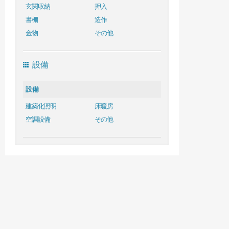
玄関収納
押入
書棚
造作
金物
その他
設備
設備
建築化照明
床暖房
空調設備
その他