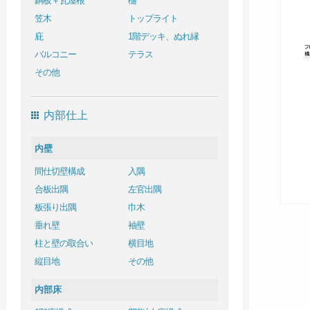
銅板＋瓦屋根
樋
笠木
トップライト
庇
1階デッキ、ぬれ縁
バルコニー
テラス
その他
内部仕上
内壁
間仕切壁構成
入隅
合板出隅
左官出隅
板張り出隅
巾木
垂れ壁
袖壁
柱と壁の取合い
横目地
縦目地
その他
内部床