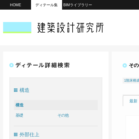
HOME
ディテール集
BIMライブラリー
その
1階床構
構造
最新
構造
基礎
その他
外部仕上