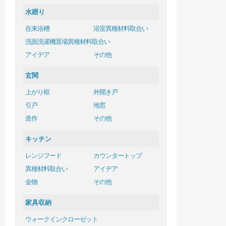
水廻り
在来浴槽
浴室異種材料取合い
洗面洗濯機置場異種材料取合い
アイデア
その他
玄関
上がり框
外開き戸
引戸
地窓
造作
その他
キッチン
レンジフード
カウンタートップ
異種材料取合い
アイデア
金物
その他
家具収納
ウォークインクローゼット