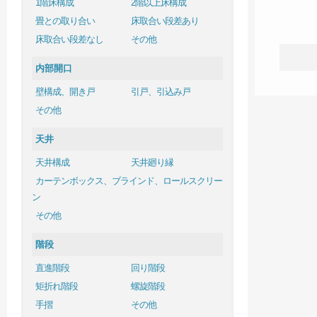
1階床構成
2階以上床構成
畳との取り合い
床取合い段差あり
床取合い段差なし
その他
内部開口
壁構成、開き戸
引戸、引込み戸
その他
天井
天井構成
天井廻り縁
カーテンボックス、ブラインド、ロールスクリー
ン
その他
階段
直進階段
回り階段
矩折れ階段
螺旋階段
手摺
その他