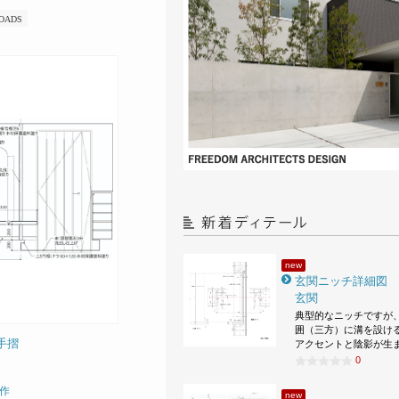
OADS
new
玄関ニッチ詳細図
玄関
典型的なニッチですが
囲（三方）に溝を設け
 手摺
アクセントと陰影が生
0
作
new