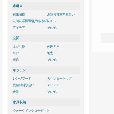
水廻り
在来浴槽
浴室異種材料取合い
洗面洗濯機置場異種材料取合い
アイデア
その他
玄関
上がり框
外開き戸
引戸
地窓
造作
その他
キッチン
レンジフード
カウンタートップ
異種材料取合い
アイデア
金物
その他
家具収納
ウォークインクローゼット