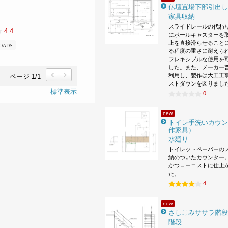
仏壇置場下部引出し
家具収納
スライドレールの代わ
4.4
にボールキャスターを
上を直接滑らせること
OADS
る程度の重さに耐えら
フレキシブルな使用を
した。また、メーカー
利用し、製作は大工工
ページ 1/1
ストダウンを図りまし
前
次
標準表示
0
new
トイレ手洗いカウン
作家具）
水廻り
トイレットペーパーの
納のついたカウンター。
かつローコストに仕上
た。
4
new
さしこみササラ階段
階段