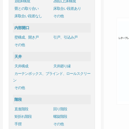
1階床構成
2階以上床構成
畳との取り合い
床取合い段差あり
床取合い段差なし
その他
内部開口
壁構成、開き戸
引戸、引込み戸
その他
天井
天井構成
天井廻り縁
カーテンボックス、ブラインド、ロールスクリー
ン
その他
階段
直進階段
回り階段
矩折れ階段
螺旋階段
手摺
その他