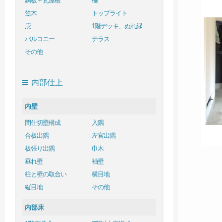
銅板＋瓦屋根
樋
笠木
トップライト
庇
1階デッキ、ぬれ縁
バルコニー
テラス
その他
内部仕上
内壁
間仕切壁構成
入隅
合板出隅
左官出隅
板張り出隅
巾木
垂れ壁
袖壁
柱と壁の取合い
横目地
縦目地
その他
内部床