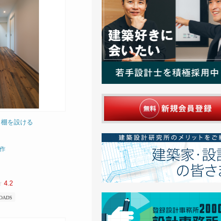
り棚を設ける
作
4.2
OADS