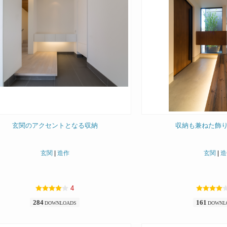
玄関のアクセントとなる収納
収納も兼ねた飾
玄関
|
造作
玄関
|
造
4
284
161
DOWNLOADS
DOWNL