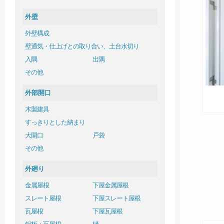
外壁
外壁構成
壁通気・仕上げとの取り合い、土台水切り
入隅
出隅
その他
外部開口
木製建具
すっきりとした納まり
大開口
戸袋
その他
外廻り
金属屋根
下屋金属屋根
スレート屋根
下屋スレート屋根
瓦屋根
下屋瓦屋根