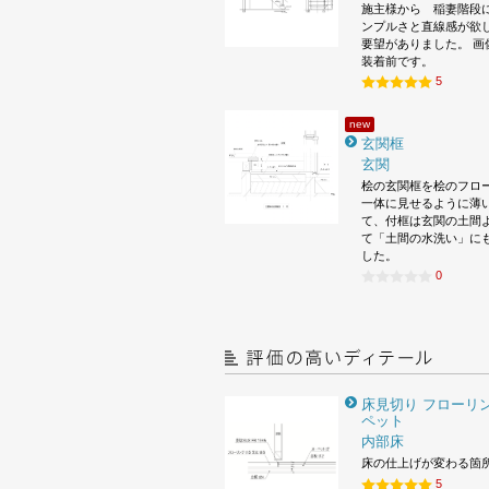
施主様から 稲妻階段
ンプルさと直線感が欲
要望がありました。 画
装着前です。
5
new
玄関框
玄関
桧の玄関框を桧のフロ
一体に見せるように薄
て、付框は玄関の土間
て「土間の水洗い」に
した。
0
床見切り フローリン
ペット
内部床
床の仕上げが変わる箇
5