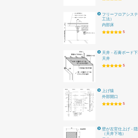
フリーフロアシステ
工法）
内部床
5
天井 - 石膏ボード
天井
5
上げ猿
外部開口
5
壁が左官仕上げ - 
（天井下地）