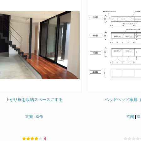
上がり框を収納スペースにする
ベッドヘッド家具
玄関
|
造作
玄関
|
造
4