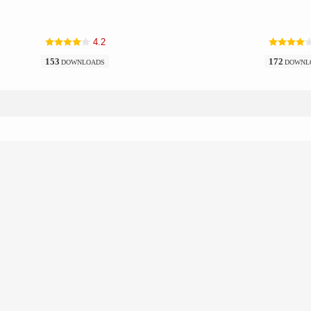
4.2
153
172
DOWNLOADS
DOWNL