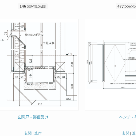
146
477
DOWNLOADS
DOWNL
玄関戸 - 郵便受け
ベンチ -
玄関
|
造作
玄関
|
造