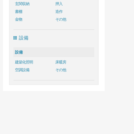
玄関収納
押入
書棚
造作
金物
その他
設備
設備
建築化照明
床暖房
空調設備
その他