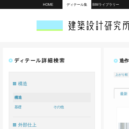
HOME
ディテール集
BIMライブラリー
造作
上がり框
構造
最新
構造
基礎
その他
外部仕上