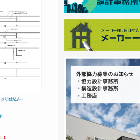
（照明仕込み）
作
0