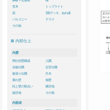
銅板＋瓦屋根
樋
笠木
トップライト
庇
1階デッキ、ぬれ縁
バルコニー
テラス
その他
内部仕上
内壁
間仕切壁構成
入隅
合板出隅
左官出隅
板張り出隅
巾木
垂れ壁
袖壁
柱と壁の取合い
横目地
縦目地
その他
内部床