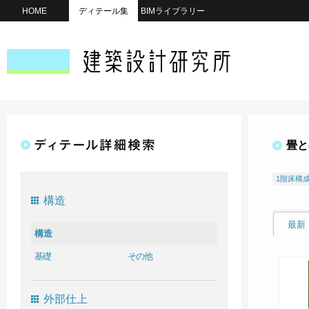
HOME
ディテール集
BIMライブラリー
畳と
1階床構
構造
最新
構造
基礎
その他
外部仕上