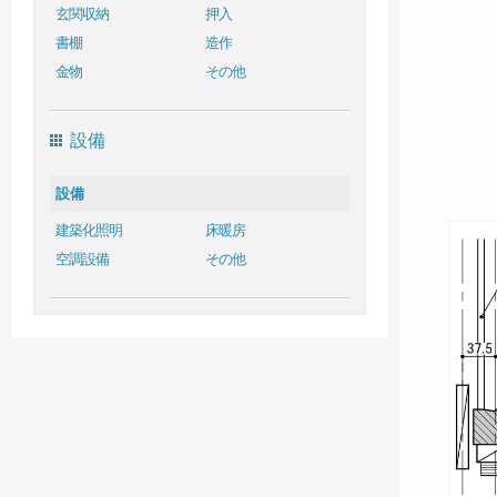
玄関収納
押入
書棚
造作
金物
その他
設備
設備
建築化照明
床暖房
空調設備
その他