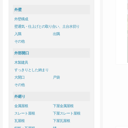
外壁
外壁構成
壁通気・仕上げとの取り合い、土台水切り
入隅
出隅
その他
外部開口
木製建具
すっきりとした納まり
大開口
戸袋
その他
外廻り
金属屋根
下屋金属屋根
スレート屋根
下屋スレート屋根
瓦屋根
下屋瓦屋根