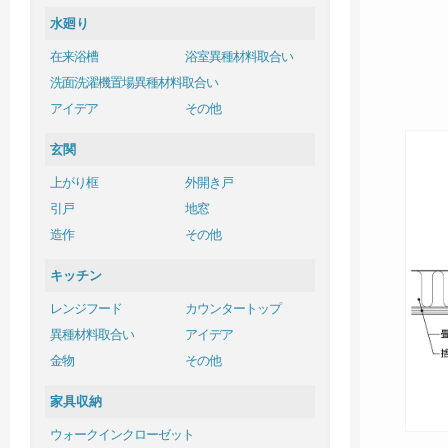
水廻り
在来浴槽
浴室異種材料取合い
洗面洗濯機置場異種材料取合い
アイデア
その他
玄関
上がり框
外開き戸
引戸
地窓
造作
その他
キッチン
レンジフード
カウンタートップ
異種材料取合い
アイデア
金物
その他
家具収納
ウォークインクローゼット