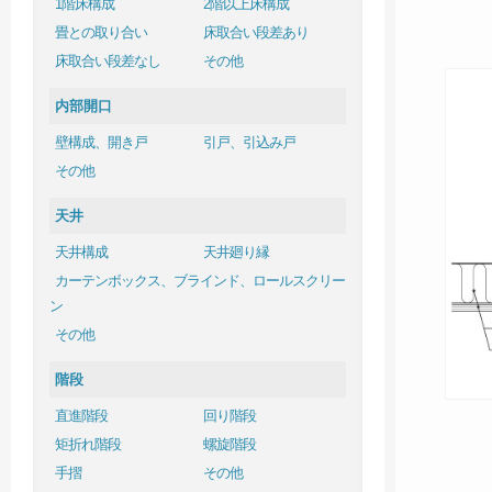
1階床構成
2階以上床構成
畳との取り合い
床取合い段差あり
床取合い段差なし
その他
内部開口
壁構成、開き戸
引戸、引込み戸
その他
天井
天井構成
天井廻り縁
カーテンボックス、ブラインド、ロールスクリー
ン
その他
階段
直進階段
回り階段
矩折れ階段
螺旋階段
手摺
その他