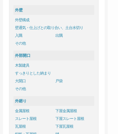
外壁
外壁構成
壁通気・仕上げとの取り合い、土台水切り
入隅
出隅
その他
外部開口
木製建具
すっきりとした納まり
大開口
戸袋
その他
外廻り
金属屋根
下屋金属屋根
スレート屋根
下屋スレート屋根
瓦屋根
下屋瓦屋根