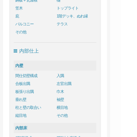
銅板＋瓦屋根
樋
笠木
トップライト
庇
1階デッキ、ぬれ縁
バルコニー
テラス
その他
内部仕上
内壁
間仕切壁構成
入隅
合板出隅
左官出隅
板張り出隅
巾木
垂れ壁
袖壁
柱と壁の取合い
横目地
縦目地
その他
内部床