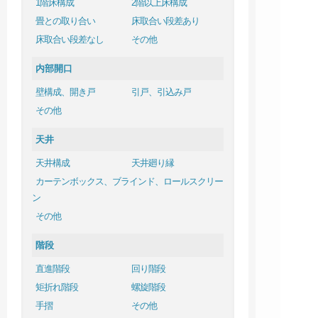
1階床構成
2階以上床構成
畳との取り合い
床取合い段差あり
床取合い段差なし
その他
内部開口
壁構成、開き戸
引戸、引込み戸
その他
天井
天井構成
天井廻り縁
カーテンボックス、ブラインド、ロールスクリー
ン
その他
階段
直進階段
回り階段
矩折れ階段
螺旋階段
手摺
その他