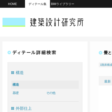
HOME
ディテール集
BIMライブラリー
畳と
1階床構
構造
最新
構造
基礎
その他
外部仕上