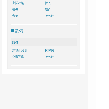
玄関収納
押入
書棚
造作
金物
その他
設備
設備
建築化照明
床暖房
空調設備
その他