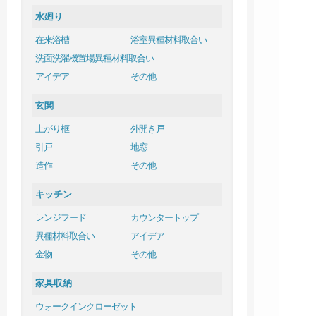
水廻り
在来浴槽
浴室異種材料取合い
洗面洗濯機置場異種材料取合い
アイデア
その他
玄関
上がり框
外開き戸
引戸
地窓
造作
その他
キッチン
レンジフード
カウンタートップ
異種材料取合い
アイデア
金物
その他
家具収納
ウォークインクローゼット