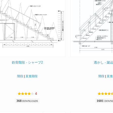
鉄骨階段 - シャープ2
透かし - 蹴
階段
|
直進階段
階段
|
直進
4
368
1601
DOWNLOADS
DOWN