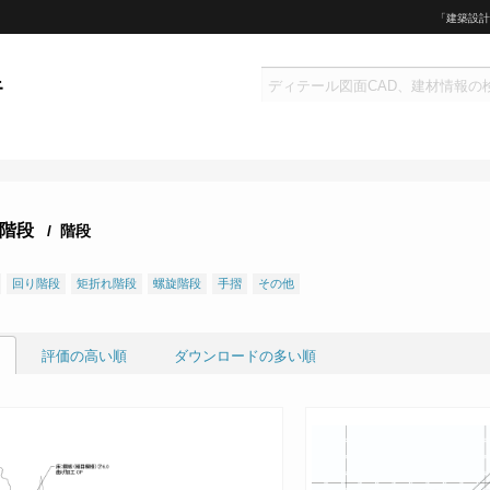
「建築設計
階段
/ 階段
回り階段
矩折れ階段
螺旋階段
手摺
その他
評価の高い順
ダウンロードの多い順