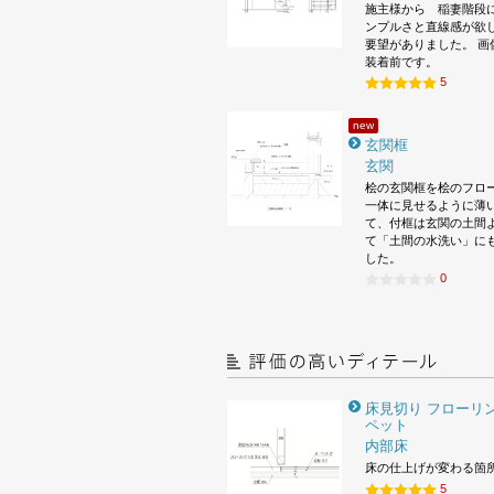
施主様から 稲妻階段
ンプルさと直線感が欲
要望がありました。 画
装着前です。
5
new
玄関框
玄関
桧の玄関框を桧のフロ
一体に見せるように薄
て、付框は玄関の土間
て「土間の水洗い」に
した。
0
床見切り フローリン
ペット
内部床
床の仕上げが変わる箇
5