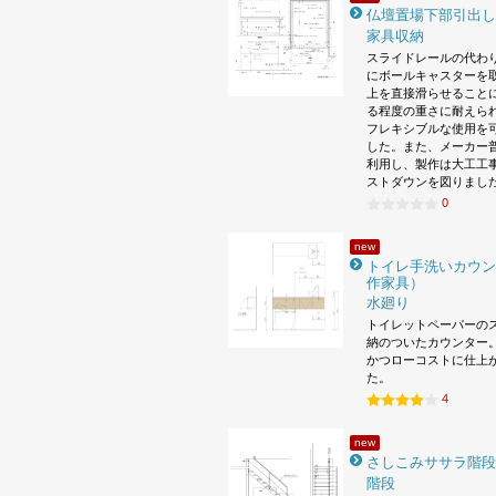
仏壇置場下部引出し
家具収納
スライドレールの代わ
にボールキャスターを
上を直接滑らせること
る程度の重さに耐えら
フレキシブルな使用を
した。また、メーカー
利用し、製作は大工工
ストダウンを図りまし
0
new
トイレ手洗いカウン
作家具）
水廻り
トイレットペーパーの
納のついたカウンター。
かつローコストに仕上
た。
4
new
さしこみササラ階段
階段