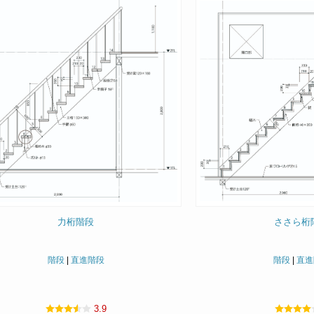
力桁階段
ささら桁
階段
|
直進階段
階段
|
直進
3.9