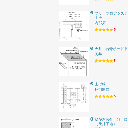
フリーフロアシステ
工法）
内部床
5
天井 - 石膏ボード
天井
5
上げ猿
外部開口
5
壁が左官仕上げ - 
（天井下地）