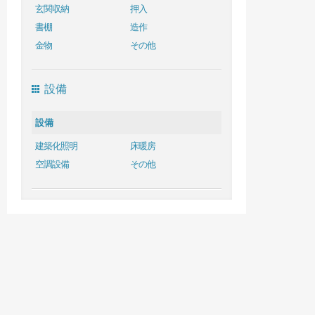
玄関収納
押入
書棚
造作
金物
その他
設備
設備
建築化照明
床暖房
空調設備
その他