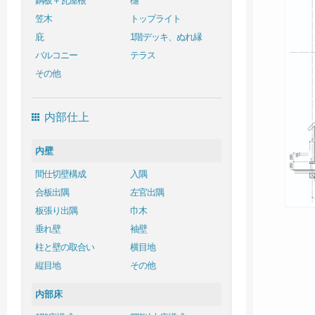
銅板＋瓦屋根
樋
笠木
トップライト
庇
1階デッキ、ぬれ縁
バルコニー
テラス
その他
内部仕上
内壁
間仕切壁構成
入隅
合板出隅
左官出隅
板張り出隅
巾木
垂れ壁
袖壁
柱と壁の取合い
横目地
縦目地
その他
内部床