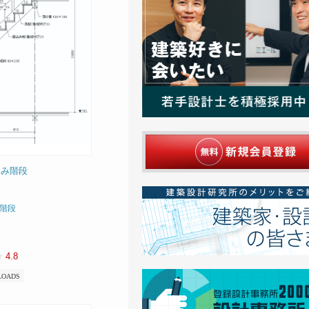
込み階段
階段
4.8
LOADS