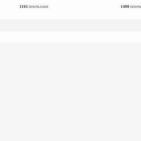
1161
1400
DOWNLOADS
DOWN