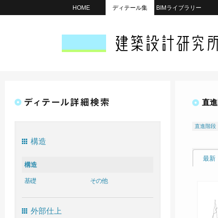
HOME
ディテール集
BIMライブラリー
直進
直進階段
構造
最新
構造
基礎
その他
外部仕上