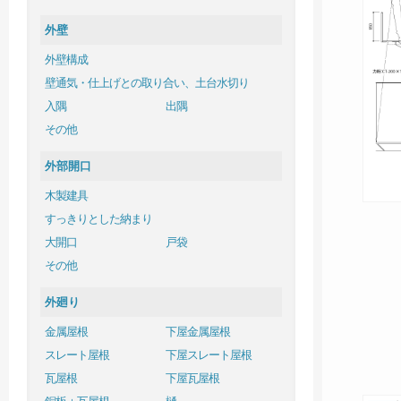
外壁
外壁構成
壁通気・仕上げとの取り合い、土台水切り
入隅
出隅
その他
外部開口
木製建具
すっきりとした納まり
大開口
戸袋
その他
外廻り
金属屋根
下屋金属屋根
スレート屋根
下屋スレート屋根
瓦屋根
下屋瓦屋根