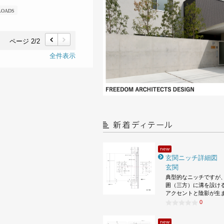
LOADS
ページ 2/2
前
次
全件表示
new
玄関ニッチ詳細図
玄関
典型的なニッチですが
囲（三方）に溝を設け
アクセントと陰影が生
0
new