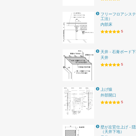
フリーフロアシステ
工法）
内部床
5
天井 - 石膏ボード
天井
5
上げ猿
外部開口
5
壁が左官仕上げ - 
（天井下地）