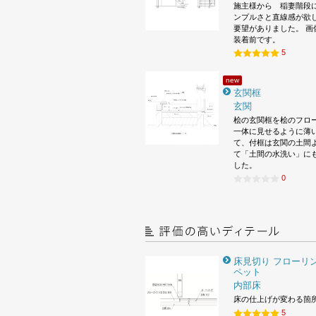
施主様から 稲妻階段
ンプルさと直線感が欲
要望がありました。 画
装着前です。
5
new
玄関框
玄関
桧の玄関框を桧のフロ
一体に見せるように薄
て、付框は玄関の土間
て「土間の水洗い」に
した。
0
床見切り フローリン
ペット
内部床
床の仕上げが変わる箇
5