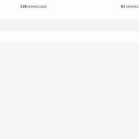
128
61
DOWNLOADS
DOWNL