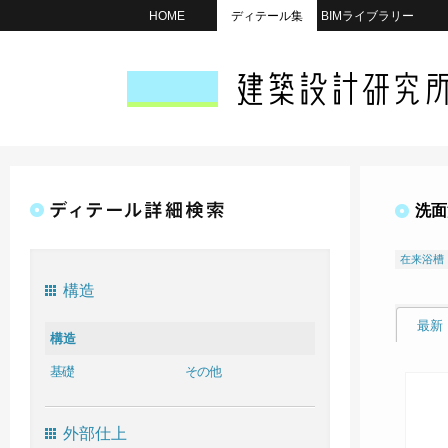
HOME
ディテール集
BIMライブラリー
洗面
在来浴槽
構造
最新
構造
基礎
その他
外部仕上