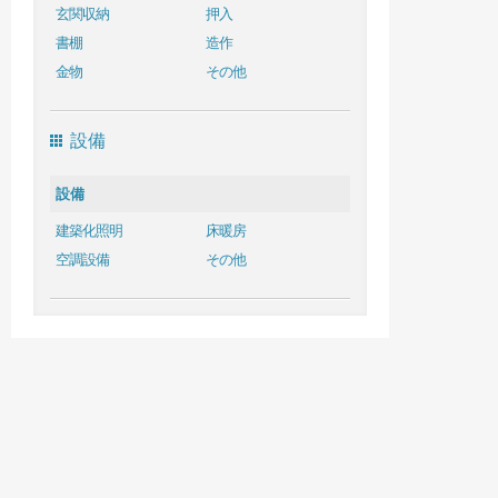
玄関収納
押入
書棚
造作
金物
その他
設備
設備
建築化照明
床暖房
空調設備
その他