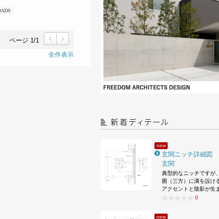
OADS
ページ 1/1
前
次
全件表示
new
玄関ニッチ詳細図
玄関
典型的なニッチですが
囲（三方）に溝を設け
アクセントと陰影が生
0
new