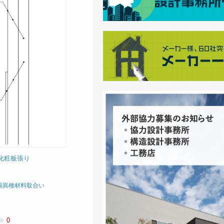
ン化粧板張り
場異種材料取合い
0