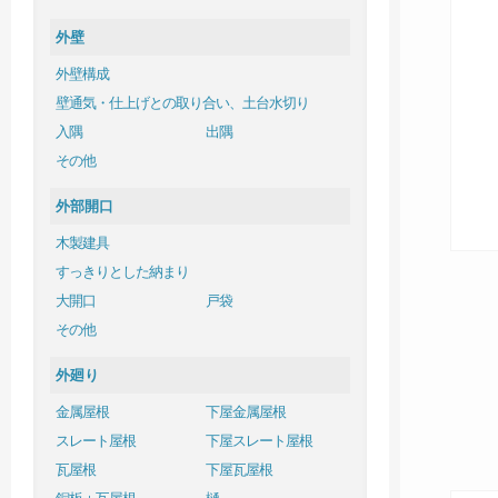
外壁
外壁構成
壁通気・仕上げとの取り合い、土台水切り
入隅
出隅
その他
外部開口
木製建具
すっきりとした納まり
大開口
戸袋
その他
外廻り
金属屋根
下屋金属屋根
スレート屋根
下屋スレート屋根
瓦屋根
下屋瓦屋根