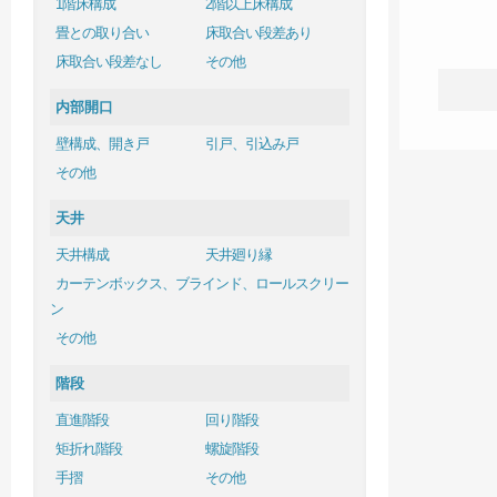
1階床構成
2階以上床構成
畳との取り合い
床取合い段差あり
床取合い段差なし
その他
内部開口
壁構成、開き戸
引戸、引込み戸
その他
天井
天井構成
天井廻り縁
カーテンボックス、ブラインド、ロールスクリー
ン
その他
階段
直進階段
回り階段
矩折れ階段
螺旋階段
手摺
その他