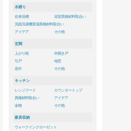
水廻り
在来浴槽
浴室異種材料取合い
洗面洗濯機置場異種材料取合い
アイデア
その他
玄関
上がり框
外開き戸
引戸
地窓
造作
その他
キッチン
レンジフード
カウンタートップ
異種材料取合い
アイデア
金物
その他
家具収納
ウォークインクローゼット