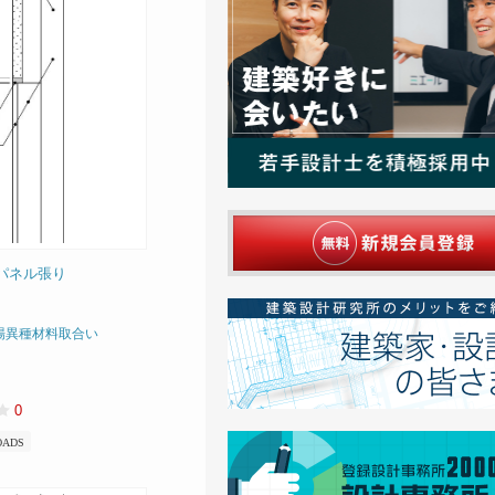
ンパネル張り
場異種材料取合い
0
OADS