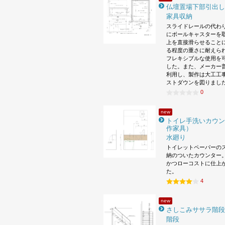
仏壇置場下部引出し
家具収納
スライドレールの代わ
にボールキャスターを
上を直接滑らせること
る程度の重さに耐えら
フレキシブルな使用を
した。また、メーカー
利用し、製作は大工工
ストダウンを図りまし
0
new
トイレ手洗いカウン
作家具）
水廻り
トイレットペーパーの
納のついたカウンター。
かつローコストに仕上
た。
4
new
さしこみササラ階段
階段