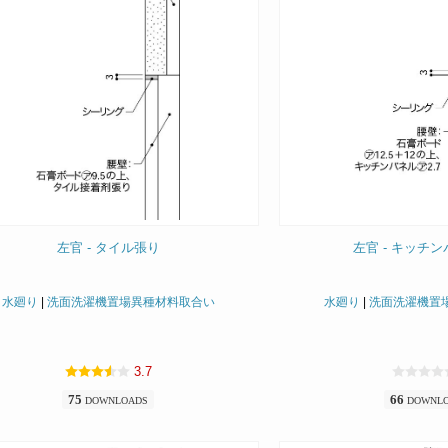
左官 - タイル張り
左官 - キッチ
水廻り
|
洗面洗濯機置場異種材料取合い
水廻り
|
洗面洗濯機置
3.7
75
66
DOWNLOADS
DOWNL