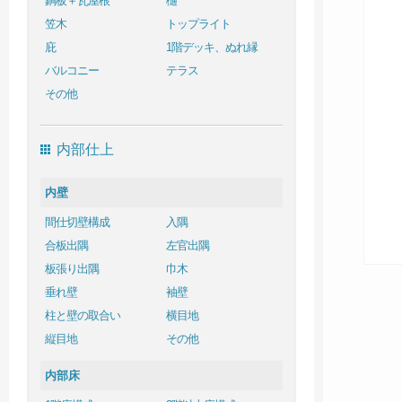
銅板＋瓦屋根
樋
笠木
トップライト
庇
1階デッキ、ぬれ縁
バルコニー
テラス
その他
内部仕上
内壁
間仕切壁構成
入隅
合板出隅
左官出隅
板張り出隅
巾木
垂れ壁
袖壁
柱と壁の取合い
横目地
縦目地
その他
内部床