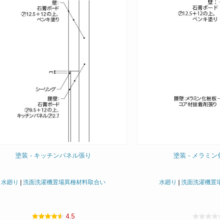
塗装 - キッチンパネル張り
塗装 - メラミ
水廻り
|
洗面洗濯機置場異種材料取合い
水廻り
|
洗面洗濯機置
4.5