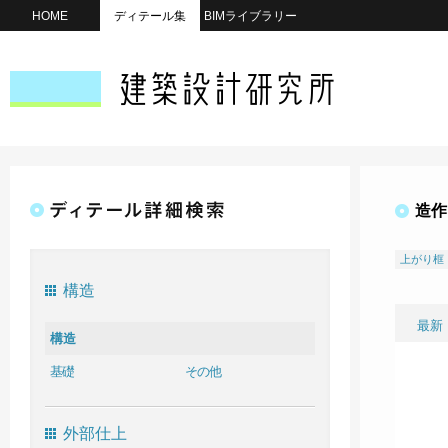
HOME
ディテール集
BIMライブラリー
造作
上がり框
構造
最新
構造
基礎
その他
外部仕上