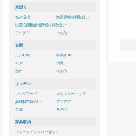
水廻り
在来浴槽
浴室異種材料取合い
洗面洗濯機置場異種材料取合い
アイデア
その他
玄関
上がり框
外開き戸
引戸
地窓
造作
その他
キッチン
レンジフード
カウンタートップ
異種材料取合い
アイデア
金物
その他
家具収納
ウォークインクローゼット