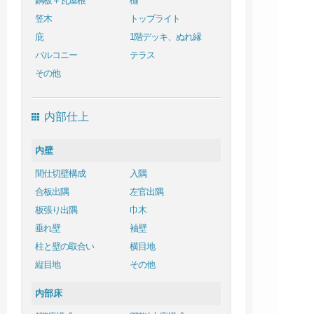
銅板＋瓦屋根
樋
笠木
トップライト
庇
1階デッキ、ぬれ縁
バルコニー
テラス
その他
内部仕上
内壁
間仕切壁構成
入隅
合板出隅
左官出隅
板張り出隅
巾木
垂れ壁
袖壁
柱と壁の取合い
横目地
縦目地
その他
内部床