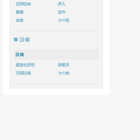
玄関収納
押入
書棚
造作
金物
その他
設備
設備
建築化照明
床暖房
空調設備
その他