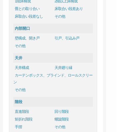
1階床構成
2階以上床構成
畳との取り合い
床取合い段差あり
床取合い段差なし
その他
内部開口
壁構成、開き戸
引戸、引込み戸
その他
天井
天井構成
天井廻り縁
カーテンボックス、ブラインド、ロールスクリー
ン
その他
階段
直進階段
回り階段
矩折れ階段
螺旋階段
手摺
その他