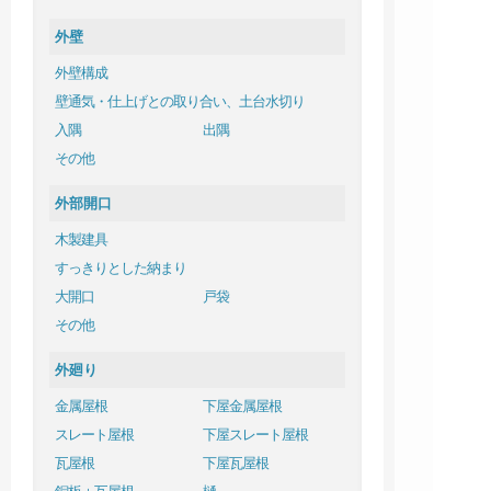
外壁
外壁構成
壁通気・仕上げとの取り合い、土台水切り
入隅
出隅
その他
外部開口
木製建具
すっきりとした納まり
大開口
戸袋
その他
外廻り
金属屋根
下屋金属屋根
スレート屋根
下屋スレート屋根
瓦屋根
下屋瓦屋根