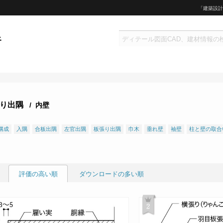
「建築設計
り出隅
/ 内壁
構成
入隅
合板出隅
左官出隅
板張り出隅
巾木
垂れ壁
袖壁
柱と壁の取合
評価の高い順
ダウンロードの多い順