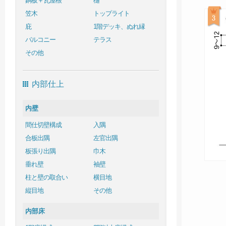
銅板＋瓦屋根
樋
笠木
トップライト
庇
1階デッキ、ぬれ縁
バルコニー
テラス
その他
内部仕上
内壁
間仕切壁構成
入隅
合板出隅
左官出隅
板張り出隅
巾木
垂れ壁
袖壁
柱と壁の取合い
横目地
縦目地
その他
内部床