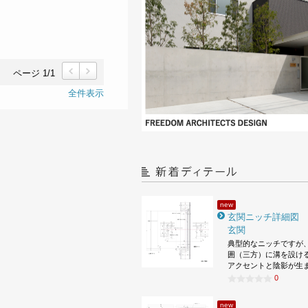
ページ 1/1
前
次
全件表示
new
玄関ニッチ詳細図
玄関
典型的なニッチですが
囲（三方）に溝を設け
アクセントと陰影が生
0
new