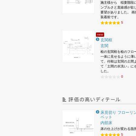
施主様から 稲妻階段
ンプルさと直線感が欲
要望がありました。 画
装着前です。
5
new
玄関框
玄関
桧の玄関框を桧のフロ
一体に見せるように薄
て、付框は玄関の土間
て「土間の水洗い」に
した。
0
床見切り フローリン
ペット
内部床
床の仕上げが変わる箇
5