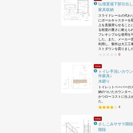
仏壇置場下部引出し
家具収納
スライドレールの代わ
にボールキャスターを
上を直接滑らせること
る程度の重さに耐えら
フレキシブルな使用を
した。また、メーカー
利用し、製作は大工工
ストダウンを図りまし
0
new
トイレ手洗いカウン
作家具）
水廻り
トイレットペーパーの
納のついたカウンター。
かつローコストに仕上
た。
4
new
さしこみササラ階段
階段