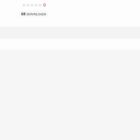
0
68
DOWNLOADS