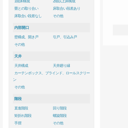
1階床構成
2階以上床構成
畳との取り合い
床取合い段差あり
床取合い段差なし
その他
内部開口
壁構成、開き戸
引戸、引込み戸
その他
天井
天井構成
天井廻り縁
カーテンボックス、ブラインド、ロールスクリー
ン
その他
階段
直進階段
回り階段
矩折れ階段
螺旋階段
手摺
その他