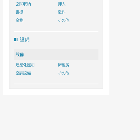
玄関収納
押入
書棚
造作
金物
その他
設備
設備
建築化照明
床暖房
空調設備
その他