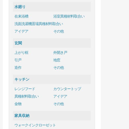
水廻り
在来浴槽
浴室異種材料取合い
洗面洗濯機置場異種材料取合い
アイデア
その他
玄関
上がり框
外開き戸
引戸
地窓
造作
その他
キッチン
レンジフード
カウンタートップ
異種材料取合い
アイデア
金物
その他
家具収納
ウォークインクローゼット