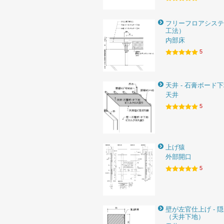
フリーフロアシステ
工法）
内部床
5
天井 - 石膏ボード
天井
5
上げ猿
外部開口
5
壁が左官仕上げ - 
（天井下地）