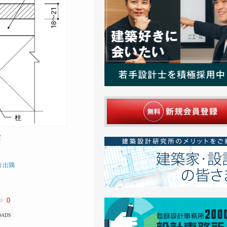
実
り出隅
0
OADS