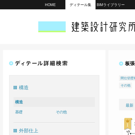
HOME
ディテール集
BIMライブラリー
板張
間仕切壁
その他
構造
構造
最新
基礎
その他
外部仕上