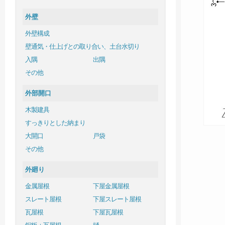
外壁
外壁構成
壁通気・仕上げとの取り合い、土台水切り
入隅
出隅
その他
外部開口
木製建具
すっきりとした納まり
大開口
戸袋
その他
外廻り
金属屋根
下屋金属屋根
スレート屋根
下屋スレート屋根
瓦屋根
下屋瓦屋根