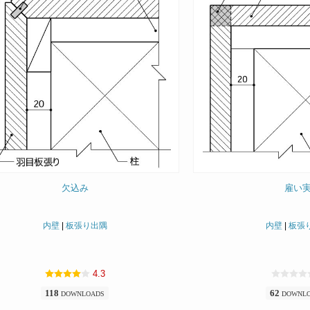
欠込み
雇い
内壁
|
板張り出隅
内壁
|
板張
4.3
118
62
DOWNLOADS
DOWNL