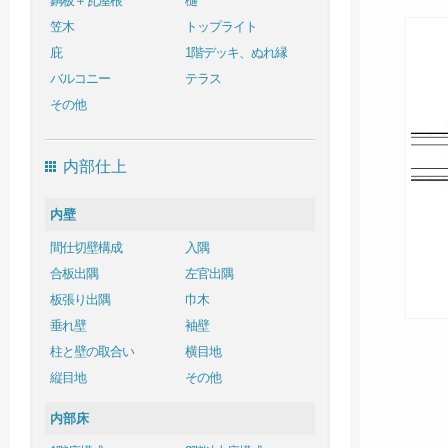
銅板＋瓦屋根
樋
笠木
トップライト
庇
1階デッキ、ぬれ縁
バルコニー
テラス
その他
内部仕上
内壁
間仕切壁構成
入隅
合板出隅
左官出隅
板張り出隅
巾木
垂れ壁
袖壁
柱と壁の取合い
横目地
縦目地
その他
内部床