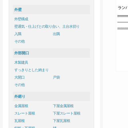
外壁
外壁構成
壁通気・仕上げとの取り合い、土台水切り
入隅
出隅
その他
外部開口
木製建具
すっきりとした納まり
大開口
戸袋
その他
外廻り
金属屋根
下屋金属屋根
スレート屋根
下屋スレート屋根
瓦屋根
下屋瓦屋根