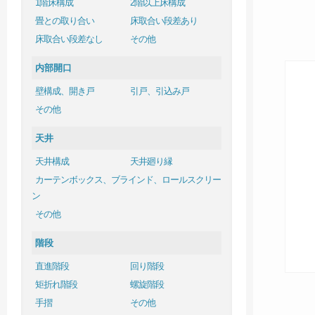
1階床構成
2階以上床構成
畳との取り合い
床取合い段差あり
床取合い段差なし
その他
内部開口
壁構成、開き戸
引戸、引込み戸
その他
天井
天井構成
天井廻り縁
カーテンボックス、ブラインド、ロールスクリー
ン
その他
階段
直進階段
回り階段
矩折れ階段
螺旋階段
手摺
その他