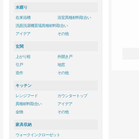
水廻り
在来浴槽
浴室異種材料取合い
洗面洗濯機置場異種材料取合い
アイデア
その他
玄関
上がり框
外開き戸
引戸
地窓
造作
その他
キッチン
レンジフード
カウンタートップ
異種材料取合い
アイデア
金物
その他
家具収納
ウォークインクローゼット