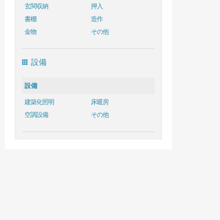
玄関収納
押入
書棚
造作
金物
その他
設備
設備
建築化照明
床暖房
空調設備
その他