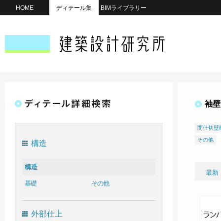
HOME
ディテール集
BIMライブラリー
袖壁
間仕切壁
その他
構造
構造
最新
基礎
その他
外部仕上