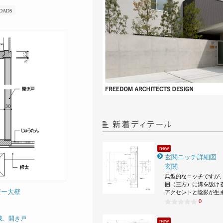
OADS
new
玄関ニッチ詳細図
玄関
典型的なニッチですが
囲（三方）に溝を設け
壁ー大壁
アクセントと陰影が生
0
成、開き戸
new