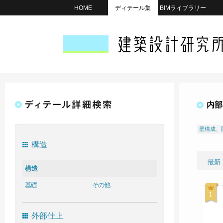
HOME
ディテール集
BIMライブラリー
内部
壁構成、
構造
最新
構造
基礎
その他
外部仕上