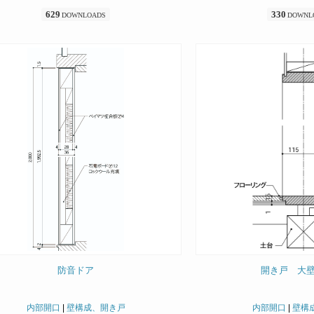
629
330
DOWNLOADS
DOWNL
防音ドア
開き戸 大
内部開口
|
壁構成、開き戸
内部開口
|
壁構