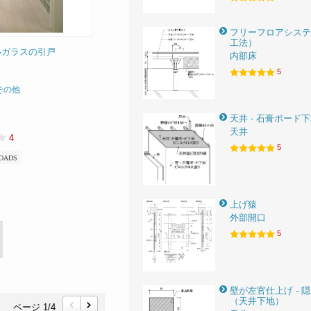
フリーフロアシステ
工法）
いガラスの引戸
内部床
5
その他
天井 - 石膏ボード
天井
4
5
OADS
上げ猿
外部開口
5
壁が左官仕上げ - 
（天井下地）
ページ 1/4