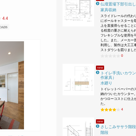
仏壇置場下部引出し
家具収納
スライドレールの代わ
4.4
にボールキャスターを
上を直接滑らせること
OADS
る程度の重さに耐えら
フレキシブルな使用を
した。また、メーカー
利用し、製作は大工工
ストダウンを図りまし
0
new
トイレ手洗いカウン
作家具）
水廻り
トイレットペーパーの
納のついたカウンター。
かつローコストに仕上
た。
4
new
さしこみササラ階段
階段