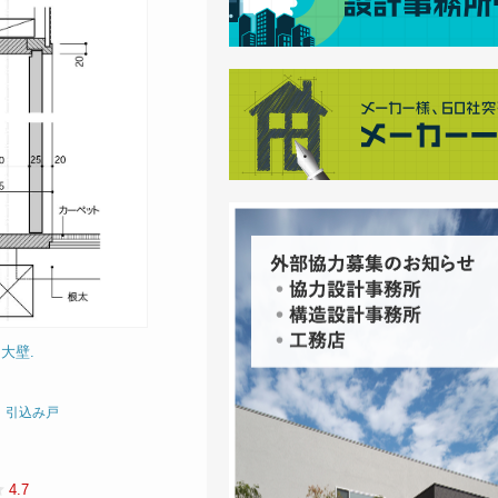
 大壁.
、引込み戸
4.7