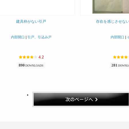
建具枠がない引戸
存在を感じさせな
内部開口
|
引戸、引込み戸
内部開口
|
4.2
890
281
DOWNLOADS
DOWNL