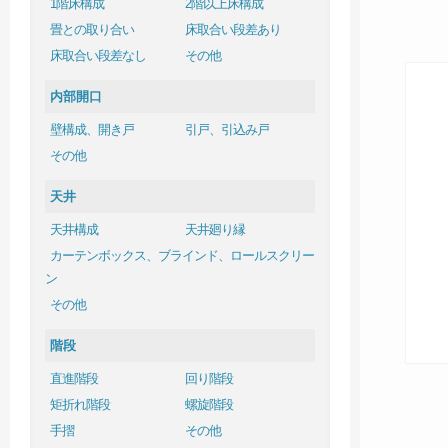
1階床構成
2階以上床構成
畳との取り合い
床取合い段差あり
床取合い段差なし
その他
内部開口
壁構成、開き戸
引戸、引込み戸
その他
天井
天井構成
天井廻り縁
カーテンボックス、ブラインド、ロールスクリー
ン
その他
階段
直進階段
回り階段
矩折れ階段
螺旋階段
手摺
その他