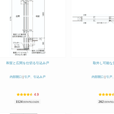
和室と広間を仕切る引込み戸
取外し可能な
内部開口
|
引戸、引込み戸
内部開口
|
引戸
4.9
1124
262
DOWNLOADS
DOWNL