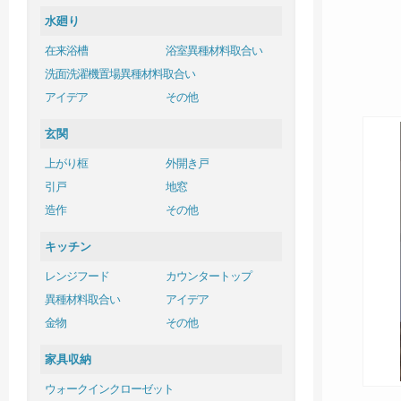
水廻り
在来浴槽
浴室異種材料取合い
洗面洗濯機置場異種材料取合い
アイデア
その他
玄関
上がり框
外開き戸
引戸
地窓
造作
その他
キッチン
レンジフード
カウンタートップ
異種材料取合い
アイデア
金物
その他
家具収納
ウォークインクローゼット