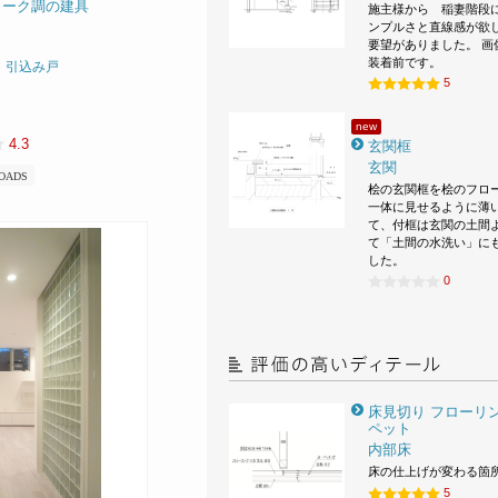
ィーク調の建具
施主様から 稲妻階段
ンプルさと直線感が欲
要望がありました。 画
装着前です。
、引込み戸
5
new
4.3
玄関框
玄関
OADS
桧の玄関框を桧のフロ
一体に見せるように薄
て、付框は玄関の土間
て「土間の水洗い」に
した。
0
床見切り フローリン
ペット
内部床
床の仕上げが変わる箇
5