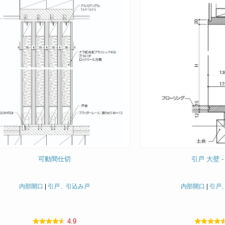
可動間仕切
引戸 大壁 -
内部開口
|
引戸、引込み戸
内部開口
|
引戸
4.9