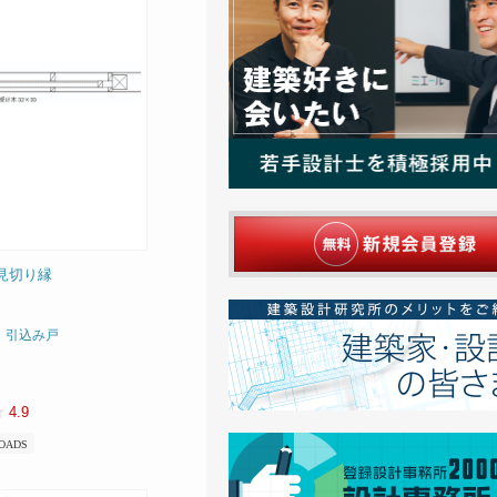
見切り縁
、引込み戸
4.9
OADS