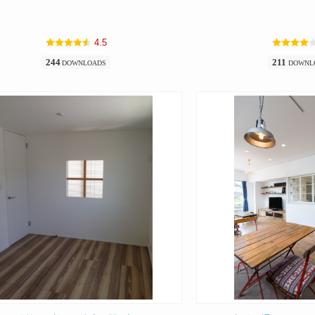
4.5
244
211
DOWNLOADS
DOWNL