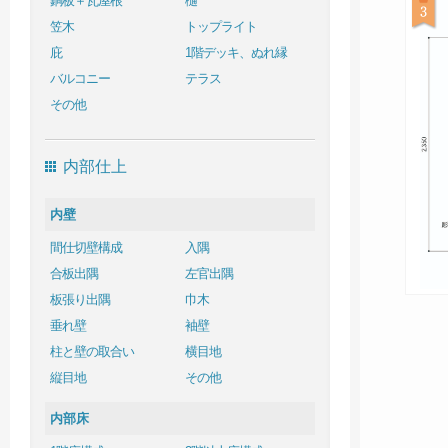
銅板＋瓦屋根
樋
笠木
トップライト
庇
1階デッキ、ぬれ縁
バルコニー
テラス
その他
内部仕上
内壁
間仕切壁構成
入隅
合板出隅
左官出隅
板張り出隅
巾木
垂れ壁
袖壁
柱と壁の取合い
横目地
縦目地
その他
内部床