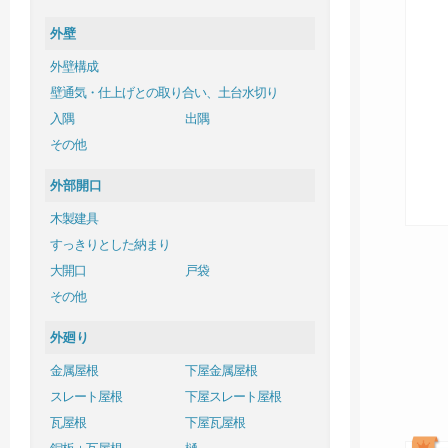
外壁
外壁構成
壁通気・仕上げとの取り合い、土台水切り
入隅
出隅
その他
外部開口
木製建具
すっきりとした納まり
大開口
戸袋
その他
外廻り
金属屋根
下屋金属屋根
スレート屋根
下屋スレート屋根
瓦屋根
下屋瓦屋根