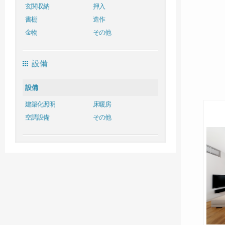
玄関収納
押入
書棚
造作
金物
その他
設備
設備
建築化照明
床暖房
空調設備
その他