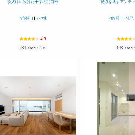
吹抜けに設けた十字の開口部
視線を通すアンテ
内部開口
|
その他
内部開口
|
引戸
4.3
634
143
DOWNLOADS
DOWNL