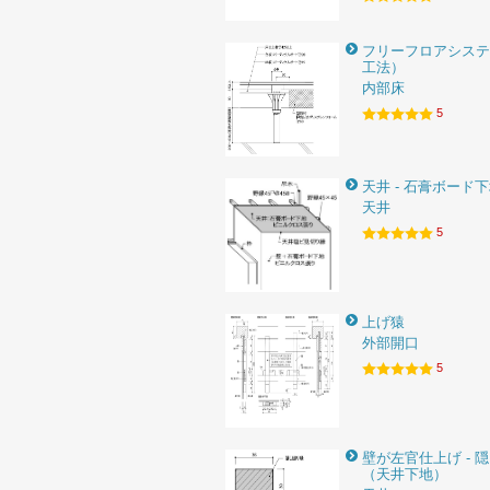
フリーフロアシステ
工法）
内部床
5
天井 - 石膏ボード
天井
5
上げ猿
外部開口
5
壁が左官仕上げ - 
（天井下地）