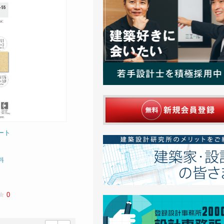
ート
料
0