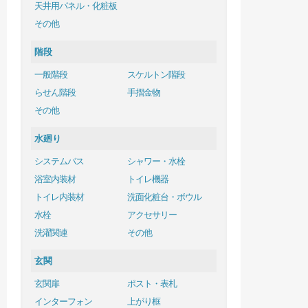
天井用パネル・化粧板
その他
階段
一般階段
スケルトン階段
らせん階段
手摺金物
その他
水廻り
システムバス
シャワー・水栓
浴室内装材
トイレ機器
トイレ内装材
洗面化粧台・ボウル
水栓
アクセサリー
洗濯関連
その他
玄関
玄関扉
ポスト・表札
インターフォン
上がり框