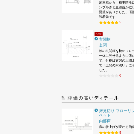
施主様から 稲妻階段
ンプルさと直線感が欲
要望がありました。 画
装着前です。
5
new
玄関框
玄関
桧の玄関框を桧のフロ
一体に見せるように薄
て、付框は玄関の土間
て「土間の水洗い」に
した。
0
床見切り フローリン
ペット
内部床
床の仕上げが変わる箇
5