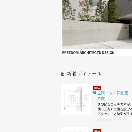
new
玄関ニッチ詳細図
玄関
典型的なニッチですが
囲（三方）に溝を設け
アクセントと陰影が生
0
new