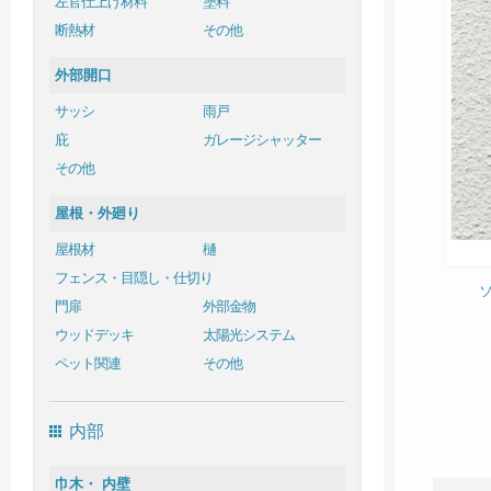
左官仕上げ材料
塗料
断熱材
その他
外部開口
サッシ
雨戸
庇
ガレージシャッター
その他
屋根・外廻り
屋根材
樋
フェンス・目隠し・仕切り
門扉
外部金物
ウッドデッキ
太陽光システム
ペット関連
その他
内部
巾木・ 内壁