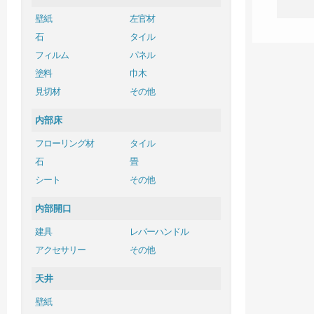
壁紙
左官材
石
タイル
フィルム
パネル
塗料
巾木
見切材
その他
内部床
フローリング材
タイル
石
畳
シート
その他
内部開口
建具
レバーハンドル
アクセサリー
その他
天井
壁紙