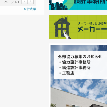
ページ 1/1
前
次
全件表示