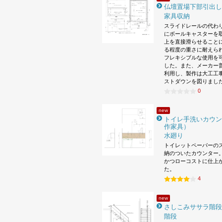
仏壇置場下部引出し
家具収納
スライドレールの代わ
にボールキャスターを
上を直接滑らせること
る程度の重さに耐えら
フレキシブルな使用を
した。また、メーカー
利用し、製作は大工工
ストダウンを図りまし
0
new
トイレ手洗いカウン
作家具）
水廻り
トイレットペーパーの
納のついたカウンター。
かつローコストに仕上
た。
4
new
さしこみササラ階段
階段