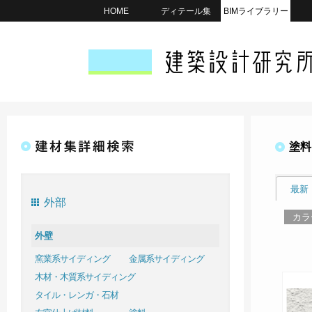
HOME
ディテール集
BIMライブラリー
塗料
最新
外部
カラ
外壁
窯業系サイディング
金属系サイディング
木材・木質系サイディング
タイル・レンガ・石材