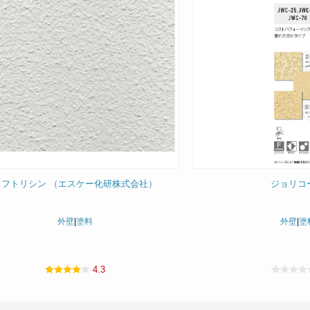
ソフトリシン （エスケー化研株式会社）
ジョリコ
外壁
|
塗料
外壁
|
塗
4.3