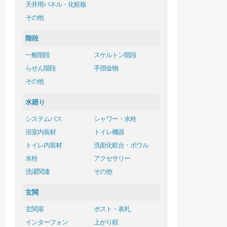
天井用パネル・化粧板
その他
階段
一般階段
スケルトン階段
らせん階段
手摺金物
その他
水廻り
システムバス
シャワー・水栓
浴室内装材
トイレ機器
トイレ内装材
洗面化粧台・ボウル
水栓
アクセサリー
洗濯関連
その他
玄関
玄関扉
ポスト・表札
インターフォン
上がり框