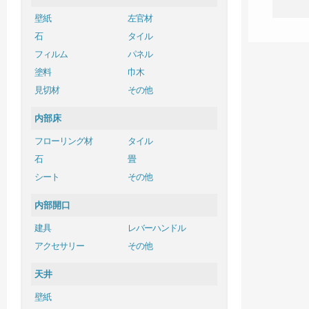
壁紙
左官材
石
タイル
フィルム
パネル
塗料
巾木
見切材
その他
内部床
フローリング材
タイル
石
畳
シート
その他
内部開口
建具
レバーハンドル
アクセサリー
その他
天井
壁紙