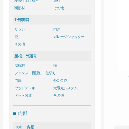
左官仕上げ材料
塗料
断熱材
その他
外部開口
サッシ
雨戸
庇
ガレージシャッター
その他
屋根・外廻り
屋根材
樋
フェンス・目隠し・仕切り
門扉
外部金物
ウッドデッキ
太陽光システム
ペット関連
その他
内部
巾木・ 内壁