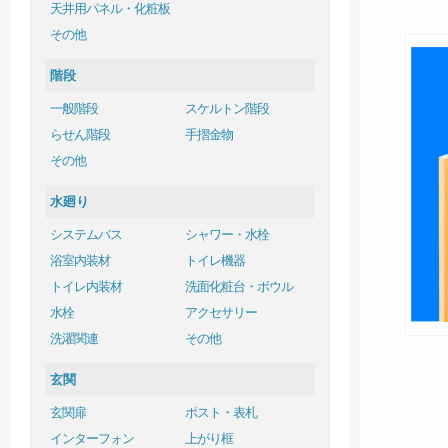
天井用パネル・化粧板
その他
階段
一般階段
スケルトン階段
らせん階段
手摺金物
その他
水廻り
システムバス
シャワー・水栓
浴室内装材
トイレ機器
トイレ内装材
洗面化粧台・ボウル
水栓
アクセサリー
洗濯関連
その他
玄関
玄関扉
ポスト・表札
インターフォン
上がり框