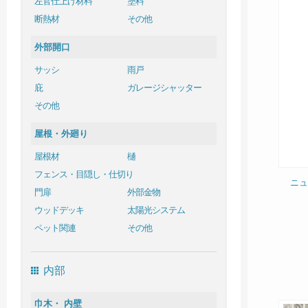
左官仕上げ材料
塗料
断熱材
その他
外部開口
サッシ
雨戸
庇
ガレージシャッター
その他
屋根・外廻り
屋根材
樋
フェンス・目隠し・仕切り
ニュ
門扉
外部金物
ウッドデッキ
太陽光システム
ペット関連
その他
内部
巾木・ 内壁