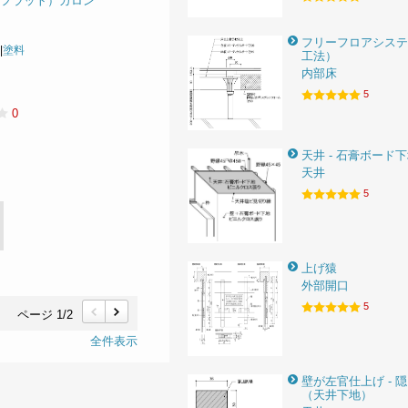
 フラット）ガロン
フリーフロアシステ
|
塗料
工法）
内部床
5
0
天井 - 石膏ボード
天井
5
上げ猿
外部開口
5
ページ 1/2
前
次
全件表示
壁が左官仕上げ - 
（天井下地）