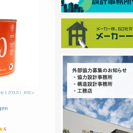
 セミグロス）ガロン
|
塗料
5