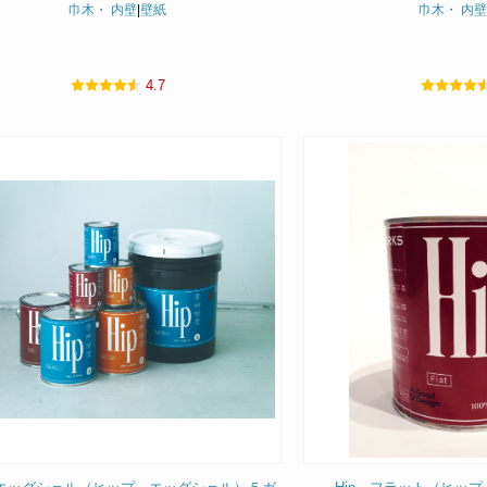
巾木・ 内壁
|
壁紙
巾木・ 内壁
4.7