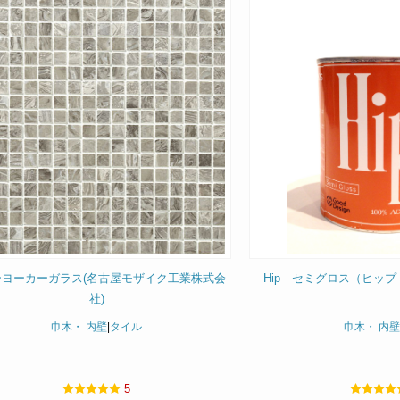
ーヨーカーガラス(名古屋モザイク工業株式会
Hip セミグロス（ヒップ
社)
巾木・ 内壁
|
タイル
巾木・ 内壁
5