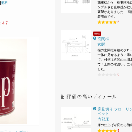
施主様から 稲妻階段
|
塗料
ンプルさと直線感が欲
要望がありました。 画
装着前です。
5
4.7
new
玄関框
玄関
桧の玄関框を桧のフロ
一体に見せるように薄
て、付框は玄関の土間
て「土間の水洗い」に
した。
0
床見切り フローリン
ペット
内部床
床の仕上げが変わる箇
5