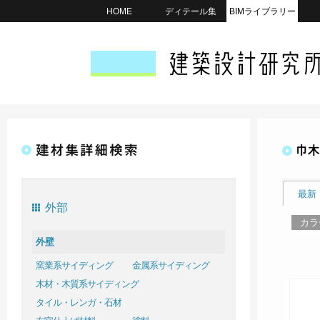
HOME
ディテール集
BIMライブラリー
巾木
最新
外部
カラ
外壁
窯業系サイディング
金属系サイディング
木材・木質系サイディング
タイル・レンガ・石材