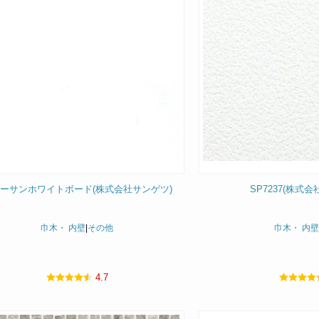
ーサンホワイトボード(株式会社サンゲツ)
SP7237(株式
巾木・ 内壁
|
その他
巾木・ 内壁
4.7