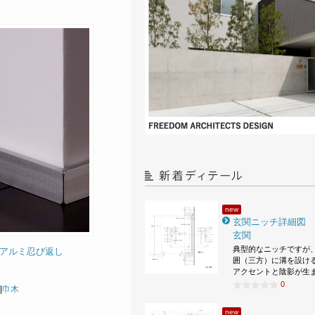
new
玄関ニッチ詳細図
玄関
典型的なニッチですが
) アルミ忍び返し
囲（三方）に溝を設け
アクセントと陰影が生
0
|
巾木
new