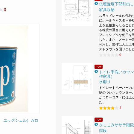
仏壇置場下部引出し
家具収納
0
スライドレールの代わ
にボールキャスターを
上を直接滑らせること
る程度の重さに耐えら
フレキシブルな使用を
した。また、メーカー
利用し、製作は大工工
ストダウンを図りまし
0
new
トイレ手洗いカウン
作家具）
水廻り
トイレットペーパーの
納のついたカウンター。
かつローコストに仕上
た。
4
new
プ エッグシェル）ガロ
さしこみササラ階段
階段