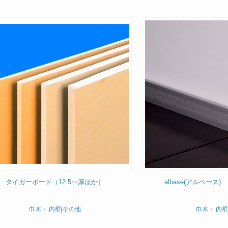
タイガーボード（12.5㎜厚ほか）
albase(アルベース
巾木・ 内壁
|
その他
巾木・ 内壁