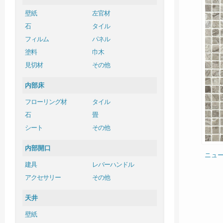
壁紙
左官材
石
タイル
フィルム
パネル
塗料
巾木
見切材
その他
内部床
フローリング材
タイル
石
畳
シート
その他
内部開口
ニュ
建具
レバーハンドル
アクセサリー
その他
天井
壁紙