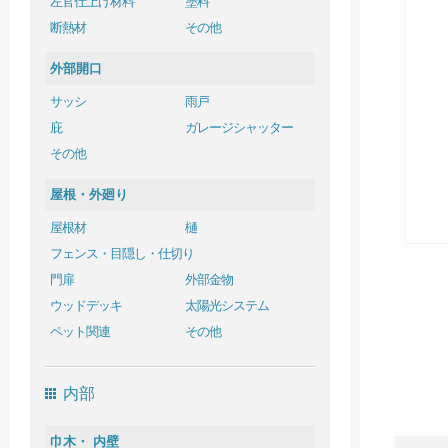
左官仕上げ材料
塗料
断熱材
その他
外部開口
サッシ
雨戸
庇
ガレージシャッター
その他
屋根・外廻り
屋根材
樋
フェンス・目隠し・仕切り
門扉
外部金物
ウッドデッキ
太陽光システム
ペット関連
その他
内部
巾木・ 内壁