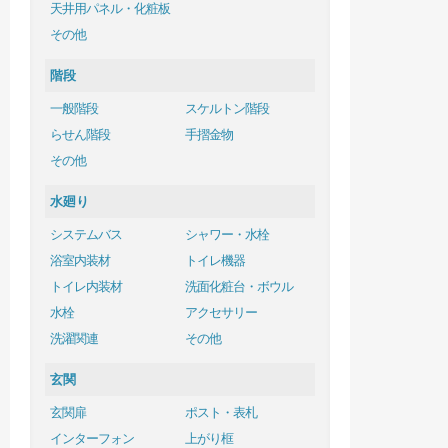
天井用パネル・化粧板
その他
階段
一般階段
スケルトン階段
らせん階段
手摺金物
その他
水廻り
システムバス
シャワー・水栓
浴室内装材
トイレ機器
トイレ内装材
洗面化粧台・ボウル
水栓
アクセサリー
洗濯関連
その他
玄関
玄関扉
ポスト・表札
インターフォン
上がり框