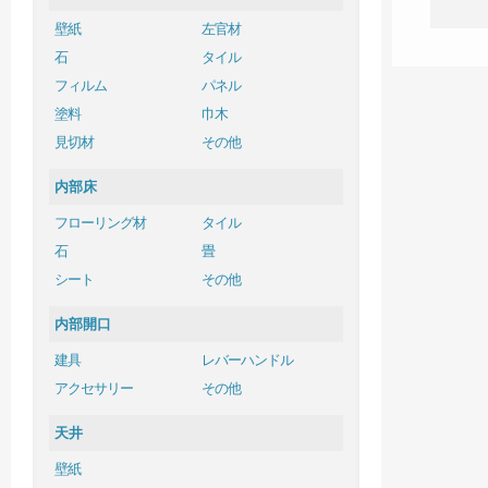
壁紙
左官材
石
タイル
フィルム
パネル
塗料
巾木
見切材
その他
内部床
フローリング材
タイル
石
畳
シート
その他
内部開口
建具
レバーハンドル
アクセサリー
その他
天井
壁紙