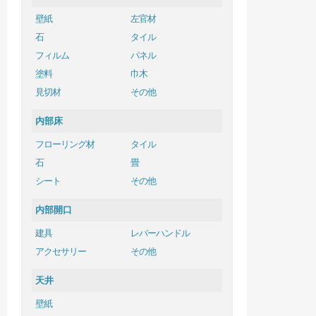
壁紙
左官材
石
タイル
フィルム
パネル
塗料
巾木
見切材
その他
内部床
フローリング材
タイル
石
畳
シート
その他
内部開口
建具
レバーハンドル
アクセサリー
その他
天井
壁紙