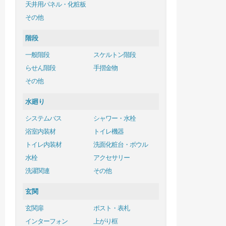
天井用パネル・化粧板
その他
階段
一般階段
スケルトン階段
らせん階段
手摺金物
その他
水廻り
システムバス
シャワー・水栓
浴室内装材
トイレ機器
トイレ内装材
洗面化粧台・ボウル
水栓
アクセサリー
洗濯関連
その他
玄関
玄関扉
ポスト・表札
インターフォン
上がり框