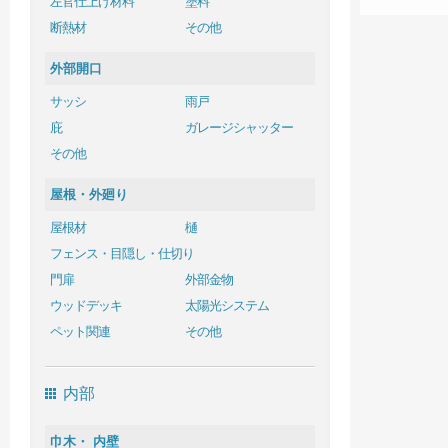
左官仕上げ材料
塗料
断熱材
その他
外部開口
サッシ
雨戸
庇
ガレージシャッター
その他
屋根・外廻り
屋根材
樋
フェンス・目隠し・仕切り
門扉
外部金物
ウッドデッキ
太陽光システム
ペット関連
その他
内部
巾木・ 内壁