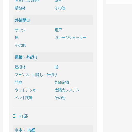
左官仕上げ材料
塗料
断熱材
その他
外部開口
サッシ
雨戸
庇
ガレージシャッター
その他
屋根・外廻り
屋根材
樋
フェンス・目隠し・仕切り
門扉
外部金物
ウッドデッキ
太陽光システム
ペット関連
その他
内部
巾木・ 内壁