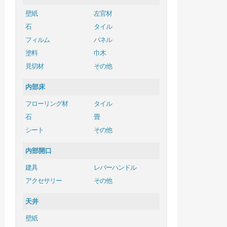
壁紙
左官材
石
タイル
フィルム
パネル
塗料
巾木
見切材
その他
内部床
フローリング材
タイル
石
畳
シート
その他
内部開口
建具
レバーハンドル
アクセサリー
その他
天井
壁紙