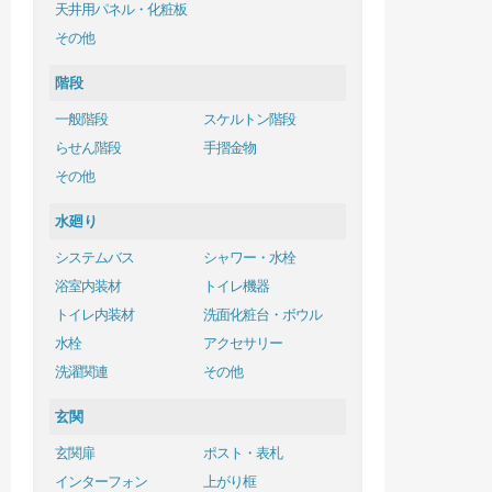
天井用パネル・化粧板
その他
階段
一般階段
スケルトン階段
らせん階段
手摺金物
その他
水廻り
システムバス
シャワー・水栓
浴室内装材
トイレ機器
トイレ内装材
洗面化粧台・ボウル
水栓
アクセサリー
洗濯関連
その他
玄関
玄関扉
ポスト・表札
インターフォン
上がり框