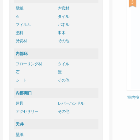
壁紙
左官材
石
タイル
フィルム
パネル
塗料
巾木
見切材
その他
内部床
フローリング材
タイル
石
畳
シート
その他
内部開口
室内換
建具
レバーハンドル
アクセサリー
その他
天井
壁紙