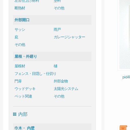
左官仕上げ材料
塗料
断熱材
その他
外部開口
サッシ
雨戸
庇
ガレージシャッター
その他
屋根・外廻り
屋根材
樋
フェンス・目隠し・仕切り
pi
門扉
外部金物
ウッドデッキ
太陽光システム
ペット関連
その他
内部
巾木・ 内壁