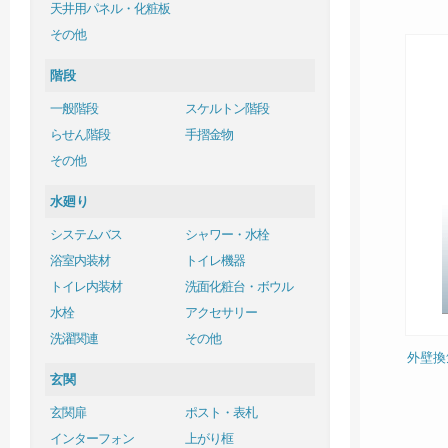
天井用パネル・化粧板
その他
階段
一般階段
スケルトン階段
らせん階段
手摺金物
その他
水廻り
システムバス
シャワー・水栓
浴室内装材
トイレ機器
トイレ内装材
洗面化粧台・ボウル
水栓
アクセサリー
洗濯関連
その他
外壁換
玄関
玄関扉
ポスト・表札
インターフォン
上がり框