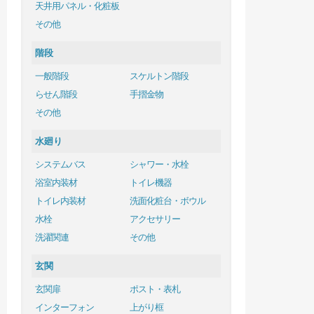
天井用パネル・化粧板
その他
階段
一般階段
スケルトン階段
らせん階段
手摺金物
その他
水廻り
システムバス
シャワー・水栓
浴室内装材
トイレ機器
トイレ内装材
洗面化粧台・ボウル
水栓
アクセサリー
洗濯関連
その他
玄関
玄関扉
ポスト・表札
インターフォン
上がり框