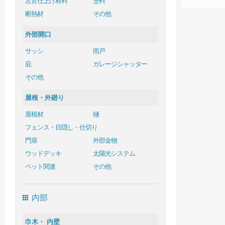
左官仕上げ材料
塗料
断熱材
その他
外部開口
サッシ
雨戸
庇
ガレージシャッター
その他
屋根・外廻り
屋根材
樋
フェンス・目隠し・仕切り
門扉
外部金物
ウッドデッキ
太陽光システム
ペット関連
その他
内部
巾木・ 内壁