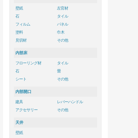
壁紙
左官材
石
タイル
フィルム
パネル
塗料
巾木
見切材
その他
内部床
フローリング材
タイル
石
畳
シート
その他
内部開口
建具
レバーハンドル
アクセサリー
その他
天井
壁紙