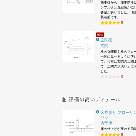
施主様から 稲妻階段
ンプルさと直線感が欲
要望がありました。 画
装着前です。
5
new
玄関框
玄関
桧の玄関框を桧のフロ
一体に見せるように薄
て、付框は玄関の土間
て「土間の水洗い」に
した。
0
床見切り フローリン
ペット
内部床
床の仕上げが変わる箇
5