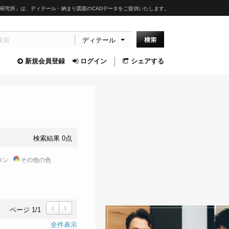
研究所」は、ディテール・納まり図面のCADデータをご提供いたします。
ディテール
新規会員登録
ログイン
シェアする
検索結果 0点
ウン
その他の色
ページ 1/1
前
次
全件表示