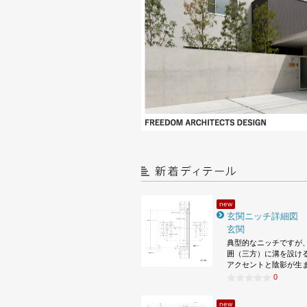
new
玄関ニッチ詳細図
玄関
典型的なニッチですが
囲（三方）に溝を設け
アクセントと陰影が生
0
new