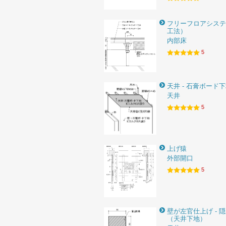
フリーフロアシステ
工法）
内部床
5
天井 - 石膏ボード
天井
5
上げ猿
外部開口
5
壁が左官仕上げ - 
（天井下地）