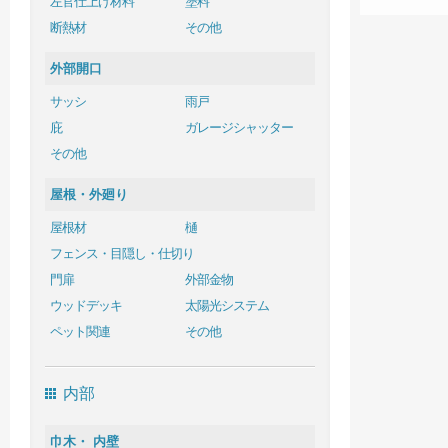
左官仕上げ材料
塗料
断熱材
その他
外部開口
サッシ
雨戸
庇
ガレージシャッター
その他
屋根・外廻り
屋根材
樋
フェンス・目隠し・仕切り
門扉
外部金物
ウッドデッキ
太陽光システム
ペット関連
その他
内部
巾木・ 内壁