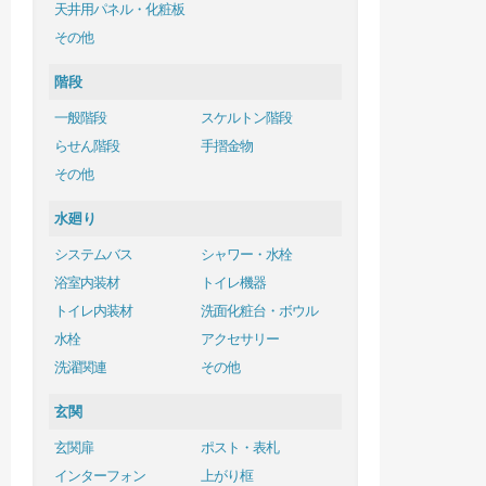
天井用パネル・化粧板
その他
階段
一般階段
スケルトン階段
らせん階段
手摺金物
その他
水廻り
システムバス
シャワー・水栓
浴室内装材
トイレ機器
トイレ内装材
洗面化粧台・ボウル
水栓
アクセサリー
洗濯関連
その他
玄関
玄関扉
ポスト・表札
インターフォン
上がり框