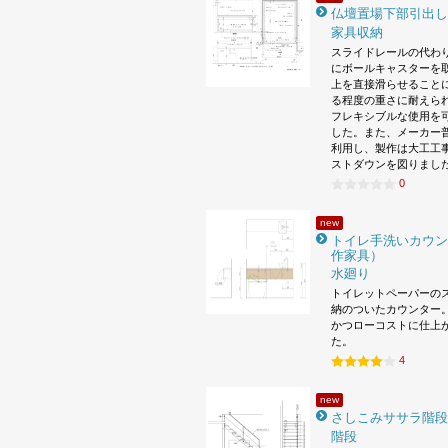
仏壇置場下部引出し
家具収納
スライドレールの代わ
にボールキャスターを
上を直接滑らせること
る程度の重さに耐えら
フレキシブルな使用を
した。また、メーカー
利用し、製作は大工工
ストダウンを図りまし
0
new
トイレ手洗いカウン
作家具）
水廻り
トイレットペーパーの
納のついたカウンター。
かつローコストに仕上
た。
4
new
さしこみササラ階段
階段