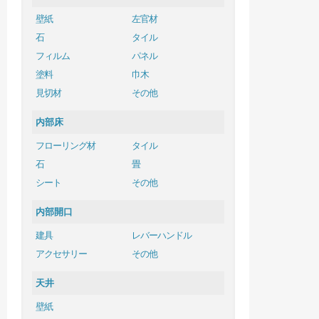
壁紙
左官材
石
タイル
フィルム
パネル
塗料
巾木
見切材
その他
内部床
フローリング材
タイル
石
畳
シート
その他
内部開口
建具
レバーハンドル
アクセサリー
その他
天井
壁紙